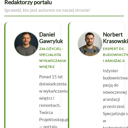
Redaktorzy portalu
Sprawdź, kto jest autorem na naszej stronie!
Daniel
Norbert
Gawryluk
Krasowski
ZAŁOŻYCIEL ·
EKSPERT DS.
SPECJALISTA
BUDOWNICT
WYKAŃCZANIA
I ARANŻACJI
WNĘTRZ
Inżynier
Ponad 15 lat
budownictwa
doświadczenia
pasją do
w wykańczaniu
nowoczesnej
wnętrz i
aranżacji
remontach.
przestrzeni.
Twórca
Specjalizuje s
Projektoskop.pl
w
— portalu,
technologiac