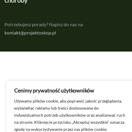
choroby
m
Potrzebujesz porady? Napisz do nas na
kontakt@projektoskop.pl
Cenimy prywatność użytkowników
Używamy plików cookie, aby poprawić jakość przeglądania,
wyświetlać reklamy lub treści dostosowane do
indywidualnych potrzeb użytkowników oraz analizować ruch
na stronie. Kliknięcie przycisku „Akceptuj wszystkie” oznacza
zgodę na wykorzystywanie przez nas plików cookie.