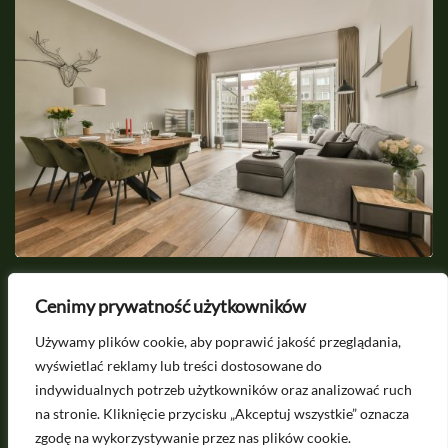
2026-05-09
Cenimy prywatność użytkowników
Salon ze stołem i jadalnią – jak ładnie
S
Używamy plików cookie, aby poprawić jakość przeglądania,
zorganizować kącik do posiłków?
n
wyświetlać reklamy lub treści dostosowane do
indywidualnych potrzeb użytkowników oraz analizować ruch
na stronie. Kliknięcie przycisku „Akceptuj wszystkie” oznacza
Potrzebujesz porady? Napisz do nas na
zgodę na wykorzystywanie przez nas plików cookie.