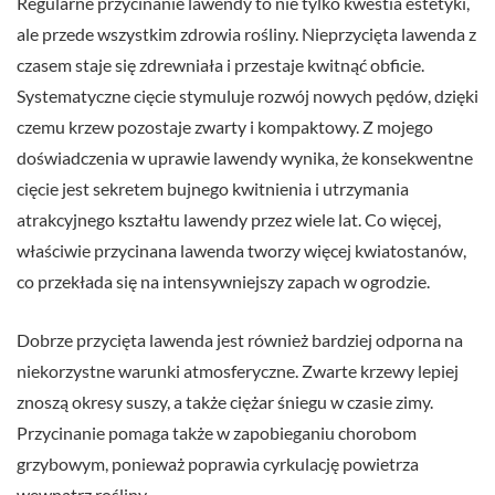
Regularne przycinanie lawendy to nie tylko kwestia estetyki,
ale przede wszystkim zdrowia rośliny. Nieprzycięta lawenda z
czasem staje się zdrewniała i przestaje kwitnąć obficie.
Systematyczne cięcie stymuluje rozwój nowych pędów, dzięki
czemu krzew pozostaje zwarty i kompaktowy. Z mojego
doświadczenia w uprawie lawendy wynika, że konsekwentne
cięcie jest sekretem bujnego kwitnienia i utrzymania
atrakcyjnego kształtu lawendy przez wiele lat. Co więcej,
właściwie przycinana lawenda tworzy więcej kwiatostanów,
co przekłada się na intensywniejszy zapach w ogrodzie.
Dobrze przycięta lawenda jest również bardziej odporna na
niekorzystne warunki atmosferyczne. Zwarte krzewy lepiej
znoszą okresy suszy, a także ciężar śniegu w czasie zimy.
Przycinanie pomaga także w zapobieganiu chorobom
grzybowym, ponieważ poprawia cyrkulację powietrza
wewnątrz rośliny.