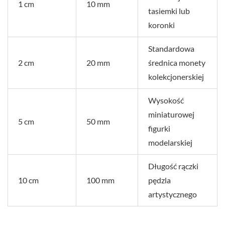
1 cm
10 mm
tasiemki lub
koronki
Standardowa
2 cm
20 mm
średnica monety
kolekcjonerskiej
Wysokość
miniaturowej
5 cm
50 mm
figurki
modelarskiej
Długość rączki
10 cm
100 mm
pędzla
artystycznego