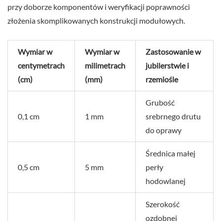
przy doborze komponentów i weryfikacji poprawności
złożenia skomplikowanych konstrukcji modułowych.
Wymiar w
Wymiar w
Zastosowanie w
centymetrach
milimetrach
jubilerstwie i
(cm)
(mm)
rzemiośle
Grubość
0,1 cm
1 mm
srebrnego drutu
do oprawy
Średnica małej
0,5 cm
5 mm
perły
hodowlanej
Szerokość
ozdobnej