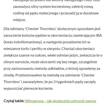
zauważysz silny system korzeniowy, odetnij nową
roślinę od pędu matecznego i przesadź ją w docelowe
miejsce.
Dla odmiany 'Chester Thornless’ skutecznym sposobem jest
zanurzenie końców pędów w ukorzeniaczu zawierającym IBA
(kwas indolilomasłowy), a następnie posadzenie ich w
mieszance torfu i perlitu w sierpniu. Chociaż ukorzeniacz
zwiększa szanse na sukces, wiele odmian jeżyn, zwłaszcza te o
silnym wzroście, może ukorzenić się bez niego, szczególnie
przy zastosowaniu metody odkładów, o której opowiemy za
chwilę. Przetestowałem tę metodę na odmianie 'Chester
Thornless’ i zauważyłem, że po 3 tygodniach pędy zaczęły
wypuszczać pierwsze korzenie.
Czytaj także:
Winogrona – jak skutecznie uchronić owoce