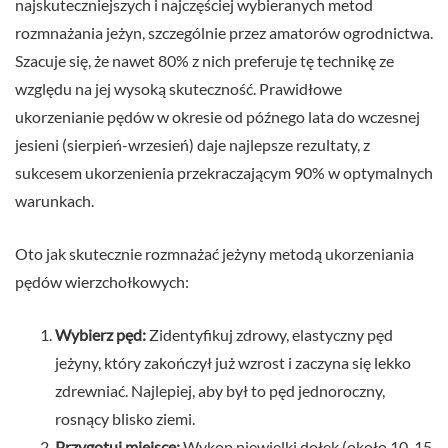
najskuteczniejszych i najczęściej wybieranych metod
rozmnażania jeżyn, szczególnie przez amatorów ogrodnictwa.
Szacuje się, że nawet 80% z nich preferuje tę technikę ze
względu na jej wysoką skuteczność. Prawidłowe
ukorzenianie pędów w okresie od późnego lata do wczesnej
jesieni (sierpień-wrzesień) daje najlepsze rezultaty, z
sukcesem ukorzenienia przekraczającym 90% w optymalnych
warunkach.
Oto jak skutecznie rozmnażać jeżyny metodą ukorzeniania
pędów wierzchołkowych:
Wybierz pęd:
Zidentyfikuj zdrowy, elastyczny pęd
jeżyny, który zakończył już wzrost i zaczyna się lekko
zdrewniać. Najlepiej, aby był to pęd jednoroczny,
rosnący blisko ziemi.
Przygotuj miejsce:
Wykop niewielki dołek (około 10-15