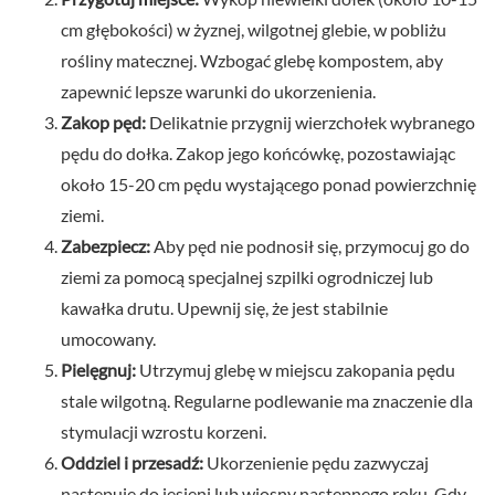
cm głębokości) w żyznej, wilgotnej glebie, w pobliżu
rośliny matecznej. Wzbogać glebę kompostem, aby
zapewnić lepsze warunki do ukorzenienia.
Zakop pęd:
Delikatnie przygnij wierzchołek wybranego
pędu do dołka. Zakop jego końcówkę, pozostawiając
około 15-20 cm pędu wystającego ponad powierzchnię
ziemi.
Zabezpiecz:
Aby pęd nie podnosił się, przymocuj go do
ziemi za pomocą specjalnej szpilki ogrodniczej lub
kawałka drutu. Upewnij się, że jest stabilnie
umocowany.
Pielęgnuj:
Utrzymuj glebę w miejscu zakopania pędu
stale wilgotną. Regularne podlewanie ma znaczenie dla
stymulacji wzrostu korzeni.
Oddziel i przesadź:
Ukorzenienie pędu zazwyczaj
następuje do jesieni lub wiosny następnego roku. Gdy