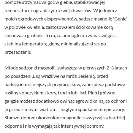
pomoże utrzymać wilgoć w glebie, stabilizować jej
temperaturę i ograniczyć rozwój chwastów. W jednym z
moich ogrodowych eksperymentów, sadząc magnolię 'Genie’
w połowie kwietnia, zastosowałem ściółkowanie korą
sosnową o grubości 5 cm, co pomogło utrzymać wilgoć i
stabilną temperaturę gleby, minimalizując stres po
przesadzeniu.
Młode sadzonki magnolii, zwłaszcza w pierwszych 2-3 latach
po posadzeniu, są wrażliwe na mróz. Jesienią, przed
nadejściem silniejszych przymrozków, zabezpiecz podstawę
rośliny kopczykiem z kory, trocin lub liści. Pień i główne
gałęzie możesz dodatkowo owinąć agrowłókniną, co ochroni
je przed zimnymi wiatrami i nagłymi spadkami temperatury.
Starsze, dobrze ukorzenione magnolie zazwyczaj są bardziej
odporne i nie wymagają tak intensywnej ochrony.