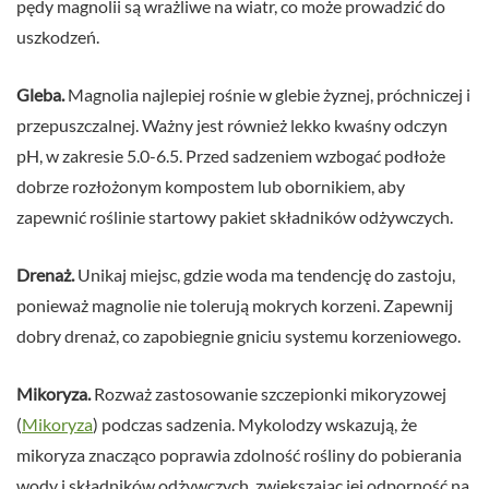
pędy magnolii są wrażliwe na wiatr, co może prowadzić do
uszkodzeń.
Gleba.
Magnolia najlepiej rośnie w glebie żyznej, próchniczej i
przepuszczalnej. Ważny jest również lekko kwaśny odczyn
pH, w zakresie 5.0-6.5. Przed sadzeniem wzbogać podłoże
dobrze rozłożonym kompostem lub obornikiem, aby
zapewnić roślinie startowy pakiet składników odżywczych.
Drenaż.
Unikaj miejsc, gdzie woda ma tendencję do zastoju,
ponieważ magnolie nie tolerują mokrych korzeni. Zapewnij
dobry drenaż, co zapobiegnie gniciu systemu korzeniowego.
Mikoryza.
Rozważ zastosowanie szczepionki mikoryzowej
(
Mikoryza
) podczas sadzenia. Mykolodzy wskazują, że
mikoryza znacząco poprawia zdolność rośliny do pobierania
wody i składników odżywczych, zwiększając jej odporność na