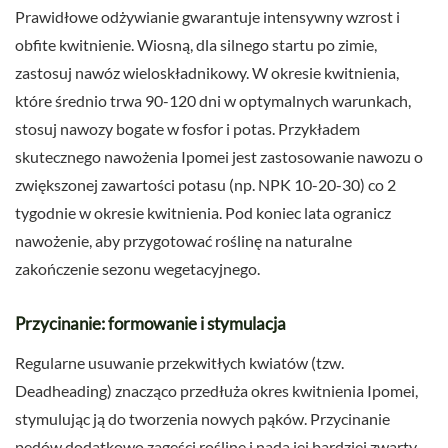
Prawidłowe odżywianie gwarantuje intensywny wzrost i
obfite kwitnienie. Wiosną, dla silnego startu po zimie,
zastosuj nawóz wieloskładnikowy. W okresie kwitnienia,
które średnio trwa 90-120 dni w optymalnych warunkach,
stosuj nawozy bogate w fosfor i potas. Przykładem
skutecznego nawożenia Ipomei jest zastosowanie nawozu o
zwiększonej zawartości potasu (np. NPK 10-20-30) co 2
tygodnie w okresie kwitnienia. Pod koniec lata ogranicz
nawożenie, aby przygotować roślinę na naturalne
zakończenie sezonu wegetacyjnego.
Przycinanie: formowanie i stymulacja
Regularne usuwanie przekwitłych kwiatów (tzw.
Deadheading) znacząco przedłuża okres kwitnienia Ipomei,
stymulując ją do tworzenia nowych pąków. Przycinanie
pędów dodatkowo zagęści roślinę i nada jej bardziej zwarty,