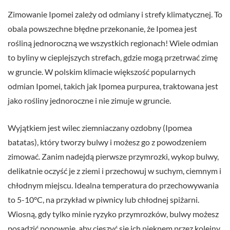
Zimowanie Ipomei zależy od odmiany i strefy klimatycznej. To
obala powszechne błędne przekonanie, że Ipomea jest
rośliną jednoroczną we wszystkich regionach! Wiele odmian
to byliny w cieplejszych strefach, gdzie mogą przetrwać zimę
w gruncie. W polskim klimacie większość popularnych
odmian Ipomei, takich jak Ipomea purpurea, traktowana jest
jako rośliny jednoroczne i nie zimuje w gruncie.
Wyjątkiem jest wilec ziemniaczany ozdobny (Ipomea
batatas), który tworzy bulwy i możesz go z powodzeniem
zimować. Zanim nadejdą pierwsze przymrozki, wykop bulwy,
delikatnie oczyść je z ziemi i przechowuj w suchym, ciemnym i
chłodnym miejscu. Idealna temperatura do przechowywania
to 5-10°C, na przykład w piwnicy lub chłodnej spiżarni.
Wiosną, gdy tylko minie ryzyko przymrozków, bulwy możesz
posadzić ponownie, aby cieszyć się ich pięknem przez kolejny