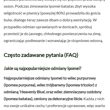
sezon. Podczas zimowania Ipomei batatas zbyt wysoka
wilgotność w piwnicy (powyżej 80%) prowadziła do gnicia
bulw, dlatego teraz zawsze dbam o dobrą wentylację. W
przypadku odmian uprawianych w donicach, spróbuj
przenieść je do jasnego, chłodnego pomieszczenia na zimę,
ograniczając podlewanie i wznawiając je stopniowo wiosną.
Często zadawane pytania (FAQ)
Jakie są najpopularniejsze odmiany Ipomei?
Najpopularniejsze odmiany Ipomei to wilec purpurowy
(Ipomea purpurea), wilec trójbarwny (Ipomea tricolor) z
odmianą 'Heavenly Blue’, oraz wilec ziemniaczany ozdobny
(Ipomea batatas), ceniony za dekoracyjne liście.
Każda z nich
ma swoje unikalne cechy i preferencje uprawowe, więc warto