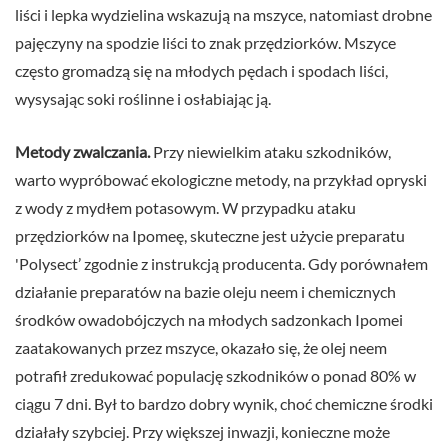
liści i lepka wydzielina wskazują na mszyce, natomiast drobne
pajęczyny na spodzie liści to znak przędziorków. Mszyce
często gromadzą się na młodych pędach i spodach liści,
wysysając soki roślinne i osłabiając ją.
Metody zwalczania.
Przy niewielkim ataku szkodników,
warto wypróbować ekologiczne metody, na przykład opryski
z wody z mydłem potasowym. W przypadku ataku
przędziorków na Ipomeę, skuteczne jest użycie preparatu
'Polysect’ zgodnie z instrukcją producenta. Gdy porównałem
działanie preparatów na bazie oleju neem i chemicznych
środków owadobójczych na młodych sadzonkach Ipomei
zaatakowanych przez mszyce, okazało się, że olej neem
potrafił zredukować populację szkodników o ponad 80% w
ciągu 7 dni. Był to bardzo dobry wynik, choć chemiczne środki
działały szybciej. Przy większej inwazji, konieczne może