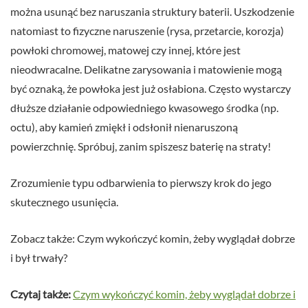
można usunąć bez naruszania struktury baterii. Uszkodzenie
natomiast to fizyczne naruszenie (rysa, przetarcie, korozja)
powłoki chromowej, matowej czy innej, które jest
nieodwracalne. Delikatne zarysowania i matowienie mogą
być oznaką, że powłoka jest już osłabiona. Często wystarczy
dłuższe działanie odpowiedniego kwasowego środka (np.
octu), aby kamień zmiękł i odsłonił nienaruszoną
powierzchnię. Spróbuj, zanim spiszesz baterię na straty!
Zrozumienie typu odbarwienia to pierwszy krok do jego
skutecznego usunięcia.
Zobacz także: Czym wykończyć komin, żeby wyglądał dobrze
i był trwały?
Czytaj także:
Czym wykończyć komin, żeby wyglądał dobrze i