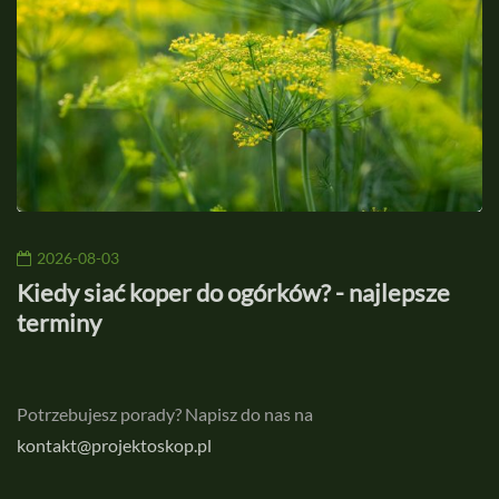
2026-08-03
Kiedy siać koper do ogórków? - najlepsze
O
terminy
z
Potrzebujesz porady? Napisz do nas na
kontakt@projektoskop.pl