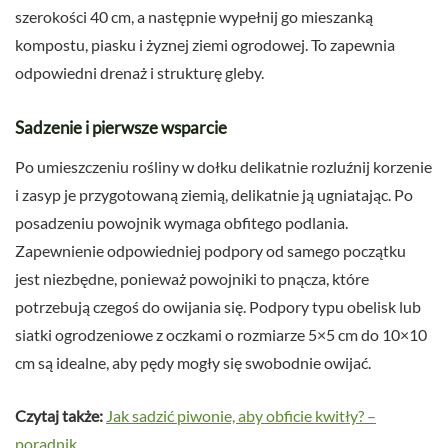
szerokości 40 cm, a następnie wypełnij go mieszanką
kompostu, piasku i żyznej ziemi ogrodowej. To zapewnia
odpowiedni drenaż i strukturę gleby.
Sadzenie i pierwsze wsparcie
Po umieszczeniu rośliny w dołku delikatnie rozluźnij korzenie
i zasyp je przygotowaną ziemią, delikatnie ją ugniatając. Po
posadzeniu powojnik wymaga obfitego podlania.
Zapewnienie odpowiedniej podpory od samego początku
jest niezbędne, ponieważ powojniki to pnącza, które
potrzebują czegoś do owijania się. Podpory typu obelisk lub
siatki ogrodzeniowe z oczkami o rozmiarze 5×5 cm do 10×10
cm są idealne, aby pędy mogły się swobodnie owijać.
Czytaj także:
Jak sadzić piwonie, aby obficie kwitły? –
poradnik