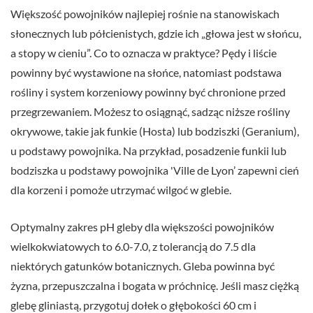
Większość powojników najlepiej rośnie na stanowiskach
słonecznych lub półcienistych, gdzie ich „głowa jest w słońcu,
a stopy w cieniu”. Co to oznacza w praktyce? Pędy i liście
powinny być wystawione na słońce, natomiast podstawa
rośliny i system korzeniowy powinny być chronione przed
przegrzewaniem. Możesz to osiągnąć, sadząc niższe rośliny
okrywowe, takie jak funkie (Hosta) lub bodziszki (Geranium),
u podstawy powojnika. Na przykład, posadzenie funkii lub
bodziszka u podstawy powojnika 'Ville de Lyon’ zapewni cień
dla korzeni i pomoże utrzymać wilgoć w glebie.
Optymalny zakres pH gleby dla większości powojników
wielkokwiatowych to 6.0-7.0, z tolerancją do 7.5 dla
niektórych gatunków botanicznych. Gleba powinna być
żyzna, przepuszczalna i bogata w próchnicę. Jeśli masz ciężką
glebę gliniastą, przygotuj dołek o głębokości 60 cm i