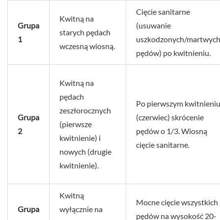
Cięcie sanitarne
Kwitną na
Grupa
(usuwanie
starych pędach
1
uszkodzonych/martwyc
wczesną wiosną.
pędów) po kwitnieniu.
Kwitną na
pędach
Po pierwszym kwitnieni
zeszłorocznych
Grupa
(czerwiec) skrócenie
(pierwsze
2
pędów o 1/3. Wiosną
kwitnienie) i
cięcie sanitarne.
nowych (drugie
kwitnienie).
Kwitną
Mocne cięcie wszystkich
Grupa
wyłącznie na
pędów na wysokość 20-