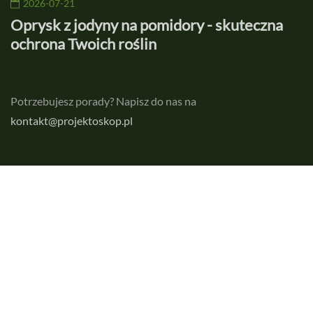
2026-07-21
Oprysk z jodyny na pomidory - skuteczna
F
ochrona Twoich roślin
Potrzebujesz porady? Napisz do nas na
kontakt@projektoskop.pl