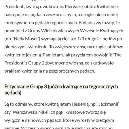
President’, kwitną dwukrotnie. Pierwsze, obfite kwitnienie
następuje na pędach zeszłorocznych, a drugie, nieco mniej
intensywne, na pędach tegorocznych. Badania wykazały, że
powojniki z Grupy Wielkokwiatowych Wcześnie Kwitnących
(np. 'Nelly Moser’) wymagają cięcia o 1/3 długości pędów po
pierwszym kwitnieniu. To zwiększa szansę na drugie, obfitsze
kwitnienie jesienią. Pamiętam, jak przyciąłem powojnik 'The
President’ z Grupy 2 zbyt mocno wiosną, co skutkowało
brakiem kwitnienia na zeszłorocznych pędach.
Przycinanie Grupy 3 (późno kwitnące na tegorocznych
pędach)
Są to odmiany, które kwitną latem i jesienią, np. 'Jackmanii’
czy 'Warszawska Nike’. Ich pąki kwiatowe tworzą się
wyłącznie na nowych pędach, które wyrosły w bieżącym
sezonie. Wczesną wiosną wszystkie pędy należy mocno