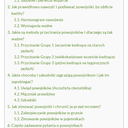
Sadzenie i pierwsze wsparcie
Jak prawidłowo nawozić i podlewać powojniki, by obficie
kwitły?
Harmonogram nawożenia
Wymagania wodne
Jakie są metody przycinania powojników i dlaczego są tak
ważne?
Przycinanie Grupy 1 (wcześnie kwitnące na starych
pędach)
Przycinanie Grupy 2 (wielkokwiatowe wcześnie kwitnące)
Przycinanie Grupy 3 (późno kwitnące na tegorocznych
pędach)
Jakie choroby i szkodniki zagrażają powojnikom i jak im
zapobiegać?
Uwiąd powojników (Ascochyta clematidina)
Mączniak prawdziwy
Szkodniki
Jak zimować powojniki i chronić je przed mrozem?
Zabezpieczanie powojników w gruncie
Zimowanie powojników w pojemnikach
Często zadawane pytania o powojnikach