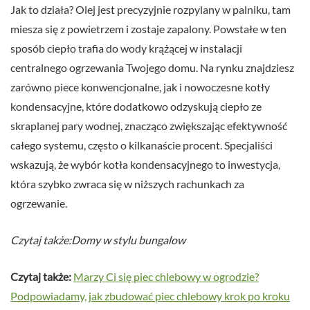
Jak to działa? Olej jest precyzyjnie rozpylany w palniku, tam
miesza się z powietrzem i zostaje zapalony. Powstałe w ten
sposób ciepło trafia do wody krążącej w instalacji
centralnego ogrzewania Twojego domu. Na rynku znajdziesz
zarówno piece konwencjonalne, jak i nowoczesne kotły
kondensacyjne, które dodatkowo odzyskują ciepło ze
skraplanej pary wodnej, znacząco zwiększając efektywność
całego systemu, często o kilkanaście procent. Specjaliści
wskazują, że wybór kotła kondensacyjnego to inwestycja,
która szybko zwraca się w niższych rachunkach za
ogrzewanie.
Czytaj także:Domy w stylu bungalow
Czytaj także:
Marzy Ci się piec chlebowy w ogrodzie?
Podpowiadamy, jak zbudować piec chlebowy krok po kroku