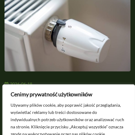
2026-06-18
Piec na olej opałowy do domu - kompletny
S
Cenimy prywatność użytkowników
poradnik
Używamy plików cookie, aby poprawić jakość przeglądania,
wyświetlać reklamy lub treści dostosowane do
indywidualnych potrzeb użytkowników oraz analizować ruch
na stronie. Kliknięcie przycisku „Akceptuj wszystkie” oznacza
Potrzebujesz porady? Napisz do nas na
zgodę na wykorzystywanie przez nas plików cookie.