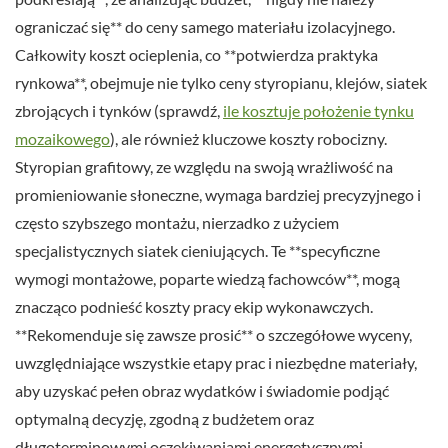
ograniczać się** do ceny samego materiału izolacyjnego.
Całkowity koszt ocieplenia, co **potwierdza praktyka
rynkowa**, obejmuje nie tylko ceny styropianu, klejów, siatek
zbrojących i tynków (sprawdź,
ile kosztuje położenie tynku
mozaikowego
), ale również kluczowe koszty robocizny.
Styropian grafitowy, ze względu na swoją wrażliwość na
promieniowanie słoneczne, wymaga bardziej precyzyjnego i
często szybszego montażu, nierzadko z użyciem
specjalistycznych siatek cieniujących. Te **specyficzne
wymogi montażowe, poparte wiedzą fachowców**, mogą
znacząco podnieść koszty pracy ekip wykonawczych.
**Rekomenduje się zawsze prosić** o szczegółowe wyceny,
uwzględniające wszystkie etapy prac i niezbędne materiały,
aby uzyskać pełen obraz wydatków i świadomie podjąć
optymalną decyzję, zgodną z budżetem oraz
długoterminowymi oczekiwaniami energetycznymi.