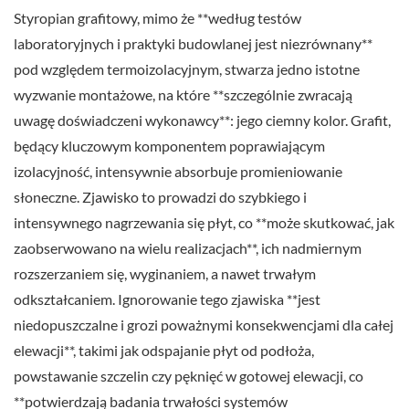
Styropian grafitowy, mimo że **według testów
laboratoryjnych i praktyki budowlanej jest niezrównany**
pod względem termoizolacyjnym, stwarza jedno istotne
wyzwanie montażowe, na które **szczególnie zwracają
uwagę doświadczeni wykonawcy**: jego ciemny kolor. Grafit,
będący kluczowym komponentem poprawiającym
izolacyjność, intensywnie absorbuje promieniowanie
słoneczne. Zjawisko to prowadzi do szybkiego i
intensywnego nagrzewania się płyt, co **może skutkować, jak
zaobserwowano na wielu realizacjach**, ich nadmiernym
rozszerzaniem się, wyginaniem, a nawet trwałym
odkształcaniem. Ignorowanie tego zjawiska **jest
niedopuszczalne i grozi poważnymi konsekwencjami dla całej
elewacji**, takimi jak odspajanie płyt od podłoża,
powstawanie szczelin czy pęknięć w gotowej elewacji, co
**potwierdzają badania trwałości systemów