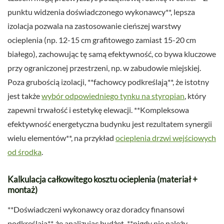
punktu widzenia doświadczonego wykonawcy**, lepsza
izolacja pozwala na zastosowanie cieńszej warstwy
ocieplenia (np. 12-15 cm grafitowego zamiast 15-20 cm
białego), zachowując tę samą efektywność, co bywa kluczowe
przy ograniczonej przestrzeni, np. w zabudowie miejskiej.
Poza grubością izolacji, **fachowcy podkreślają**, że istotny
jest także
wybór odpowiedniego tynku na styropian
, który
zapewni trwałość i estetykę elewacji. **Kompleksowa
efektywność energetyczna budynku jest rezultatem synergii
wielu elementów**, na przykład
ocieplenia drzwi wejściowych
od środka
.
Kalkulacja całkowitego kosztu ocieplenia (materiał +
montaż)
**Doświadczeni wykonawcy oraz doradcy finansowi
podkreślają**, że analizując budżet, **nigdy nie należy