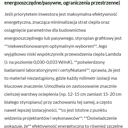
energooszczędne/pasywne, ograniczenia przestrzenne)
Jeśli priorytetem inwestora jest maksymalna efektywność
energetyczna, znacząca minimalizacja strat ciepła oraz
osiągnięcie parametrów dla budownictwa
energooszczędnego lub pasywnego, styropian grafitowy jest
**niekwestionowanym optymalnym wyborem**. Jego
wyjątkowo niski współczynnik przewodzenia ciepła Lambda
(λ na poziomie 0,030-0,033 W/mK), **potwierdzony
badaniami laboratoryjnymi i certyfikatami**, sprawia, że jest
to materiał niezastąpiony, gdzie każdy milimetr izolacji ma
kluczowe znaczenie. Umożliwia on zastosowanie znacznie
cieńszej warstwy ocieplenia (np. 12-15 cm zamiast 15-20 cm
białego styropianu) przy zachowaniu tej samej, a często
nawet lepszej izolacyjności, **co jest istotne z punktu
widzenia projektantów i wykonawców**. **Doświadczenie
pokazuje, że** efektywność energetyczna to również szczelne