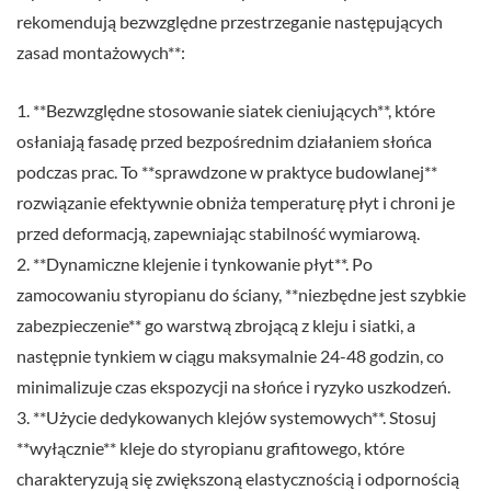
rekomendują bezwzględne przestrzeganie następujących
zasad montażowych**:
1. **Bezwzględne stosowanie siatek cieniujących**, które
osłaniają fasadę przed bezpośrednim działaniem słońca
podczas prac. To **sprawdzone w praktyce budowlanej**
rozwiązanie efektywnie obniża temperaturę płyt i chroni je
przed deformacją, zapewniając stabilność wymiarową.
2. **Dynamiczne klejenie i tynkowanie płyt**. Po
zamocowaniu styropianu do ściany, **niezbędne jest szybkie
zabezpieczenie** go warstwą zbrojącą z kleju i siatki, a
następnie tynkiem w ciągu maksymalnie 24-48 godzin, co
minimalizuje czas ekspozycji na słońce i ryzyko uszkodzeń.
3. **Użycie dedykowanych klejów systemowych**. Stosuj
**wyłącznie** kleje do styropianu grafitowego, które
charakteryzują się zwiększoną elastycznością i odpornością