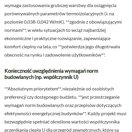
wymaga zastosowania grubszej warstwy dla osiągnięcia
porównywalnych parametrów termoizolacyjnych (λ na
poziomie 0,038-0,042 W/mK), **zgodnie z obowiązującymi
normami**, w wielu sytuacjach to wciąż najbardziej
ekonomiczne i praktyczne rozwiązanie, zapewniające
komfort cieplny na lata, co **potwierdza jego długotrwała
obecność na rynku i zadowolenie użytkowników**.
Konieczność uwzględnienia wymagań norm
budowlanych (np. współczynnik U)
**Absolutnym priorytetem**, niezależnie od osobistych
preferencji czy dostępnego budżetu, **jest przestrzeganie
wymagań norm budowlanych oraz przepisów dotyczących
efektywności energetycznej budynków**. Każdy projekt musi
bezwzględnie spełniać określone wartości współczynnika
przenikania ciepła U dla przegród zewnętrznych, które są