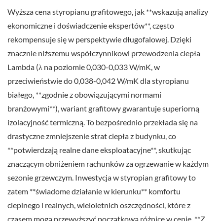
Wyższa cena styropianu grafitowego, jak **wskazują analizy
ekonomiczne i doświadczenie ekspertów**, często
rekompensuje się w perspektywie długofalowej. Dzięki
znacznie niższemu współczynnikowi przewodzenia ciepła
Lambda (λ na poziomie 0,030-0,033 W/mK, w
przeciwieństwie do 0,038-0,042 W/mK dla styropianu
białego, **zgodnie z obowiązującymi normami
branżowymi**), wariant grafitowy gwarantuje superiorną
izolacyjność termiczną. To bezpośrednio przekłada się na
drastyczne zmniejszenie strat ciepła z budynku, co
**potwierdzają realne dane eksploatacyjne**, skutkując
znaczącym obniżeniem rachunków za ogrzewanie w każdym
sezonie grzewczym. Inwestycja w styropian grafitowy to
zatem **świadome działanie w kierunku** komfortu
cieplnego i realnych, wieloletnich oszczędności, które z
czasem mogą przewyższyć początkową różnicę w cenie. **Z