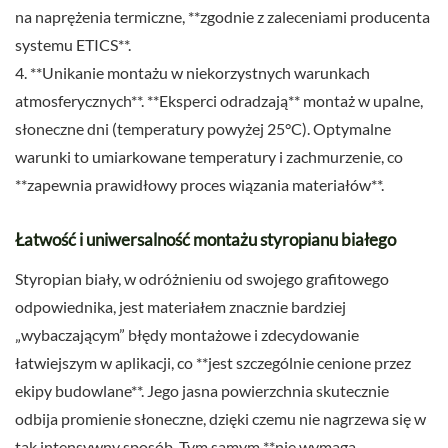
na naprężenia termiczne, **zgodnie z zaleceniami producenta
systemu ETICS**.
4. **Unikanie montażu w niekorzystnych warunkach
atmosferycznych**. **Eksperci odradzają** montaż w upalne,
słoneczne dni (temperatury powyżej 25°C). Optymalne
warunki to umiarkowane temperatury i zachmurzenie, co
**zapewnia prawidłowy proces wiązania materiałów**.
Łatwość i uniwersalność montażu styropianu białego
Styropian biały, w odróżnieniu od swojego grafitowego
odpowiednika, jest materiałem znacznie bardziej
„wybaczającym” błędy montażowe i zdecydowanie
łatwiejszym w aplikacji, co **jest szczególnie cenione przez
ekipy budowlane**. Jego jasna powierzchnia skutecznie
odbija promienie słoneczne, dzięki czemu nie nagrzewa się w
tak intensywny sposób. Tym samym **nie wymaga