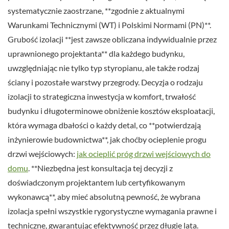
systematycznie zaostrzane, **zgodnie z aktualnymi
Warunkami Technicznymi (WT) i Polskimi Normami (PN)**.
Grubość izolacji **jest zawsze obliczana indywidualnie przez
uprawnionego projektanta** dla każdego budynku,
uwzględniając nie tylko typ styropianu, ale także rodzaj
ściany i pozostałe warstwy przegrody. Decyzja o rodzaju
izolacji to strategiczna inwestycja w komfort, trwałość
budynku i długoterminowe obniżenie kosztów eksploatacji,
która wymaga dbałości o każdy detal, co **potwierdzają
inżynierowie budownictwa**, jak choćby ocieplenie progu
drzwi wejściowych:
jak ocieplić próg drzwi wejściowych do
domu
. **Niezbędna jest konsultacja tej decyzji z
doświadczonym projektantem lub certyfikowanym
wykonawcą**, aby mieć absolutną pewność, że wybrana
izolacja spełni wszystkie rygorystyczne wymagania prawne i
techniczne, gwarantując efektywność przez długie lata.