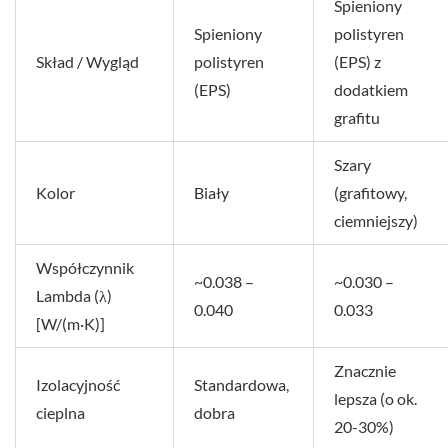
Spieniony
Spieniony
polistyren
Skład / Wygląd
polistyren
(EPS) z
(EPS)
dodatkiem
grafitu
Szary
Kolor
Biały
(grafitowy,
ciemniejszy)
Współczynnik
~0.038 –
~0.030 –
Lambda (λ)
0.040
0.033
[W/(m·K)]
Znacznie
Izolacyjność
Standardowa,
lepsza (o ok.
cieplna
dobra
20-30%)