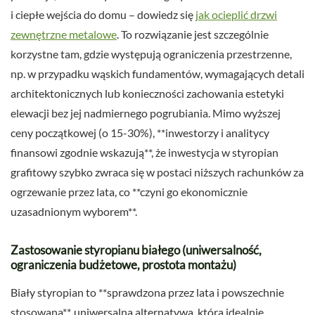
i ciepłe wejścia do domu – dowiedz się
jak ocieplić drzwi
zewnętrzne metalowe
. To rozwiązanie jest szczególnie
korzystne tam, gdzie występują ograniczenia przestrzenne,
np. w przypadku wąskich fundamentów, wymagających detali
architektonicznych lub konieczności zachowania estetyki
elewacji bez jej nadmiernego pogrubiania. Mimo wyższej
ceny początkowej (o 15-30%), **inwestorzy i analitycy
finansowi zgodnie wskazują**, że inwestycja w styropian
grafitowy szybko zwraca się w postaci niższych rachunków za
ogrzewanie przez lata, co **czyni go ekonomicznie
uzasadnionym wyborem**.
Zastosowanie styropianu białego (uniwersalność,
ograniczenia budżetowe, prostota montażu)
Biały styropian to **sprawdzona przez lata i powszechnie
stosowana**, uniwersalna alternatywa, która idealnie