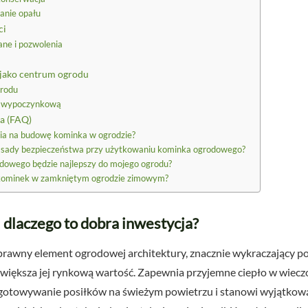
anie opału
ci
ane i pozwolenia
 jako centrum ogrodu
grodu
ią wypoczynkową
ia (FAQ)
ia na budowę kominka w ogrodzie?
zasady bezpieczeństwa przy użytkowaniu kominka ogrodowego?
odowego będzie najlepszy do mojego ogrodu?
kominek w zamkniętym ogrodzie zimowym?
dlaczego to dobra inwestycja?
awny element ogrodowej architektury, znacznie wykraczający poz
 zwiększa jej rynkową wartość. Zapewnia przyjemne ciepło w wiecz
gotowywanie posiłków na świeżym powietrzu i stanowi wyjątkową 