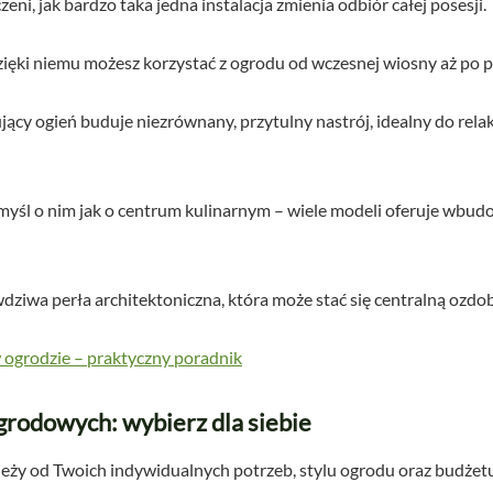
ni, jak bardzo taka jedna instalacja zmienia odbiór całej posesji.
ięki niemu możesz korzystać z ogrodu od wczesnej wiosny aż po p
ący ogień buduje niezrównany, przytulny nastrój, idealny do relak
yśl o nim jak o centrum kulinarnym – wiele modeli oferuje wbudow
dziwa perła architektoniczna, która może stać się centralną ozd
ogrodzie – praktyczny poradnik
rodowych: wybierz dla siebie
ży od Twoich indywidualnych potrzeb, stylu ogrodu oraz budżetu