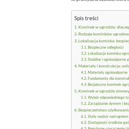
Spis treści
Kominek w ogrodzie: dlaczeg
Rodzaje kominków ogrodowyc
Lokalizacja kominka: bezpie
Bezpieczne odległości
Lokalizacja kominka ogr
Stabilne i ognioodporne 
Materiały i konstrukcja: so
Materiały ognioodporne
Fundamenty dla konstru
Bezpieczny kominek ogro
Kominek w ogrodzie zimowym
Wybór odpowiedniego t
Zarządzanie dymem i be
Bezpieczeństwo użytkowania
Stały nadzór nad ogniem
Dostępność środków gaś
Regularne czyszczenie i