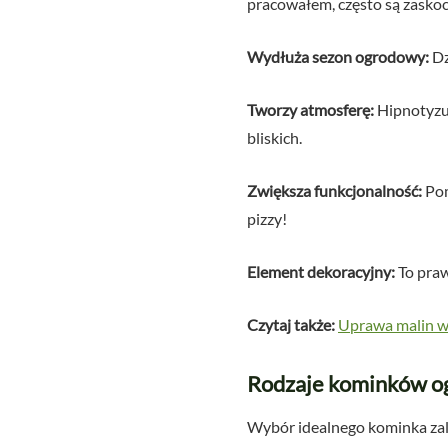
pracowałem, często są zaskocze
Wydłuża sezon ogrodowy:
Dz
Tworzy atmosferę:
Hipnotyzuj
bliskich.
Zwiększa funkcjonalność:
Pom
pizzy!
Element dekoracyjny:
To praw
Czytaj także:
Uprawa malin w 
Rodzaje kominków og
Wybór idealnego kominka zale