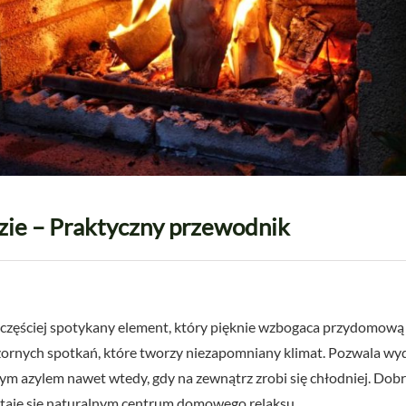
ie – Praktyczny przewodnik
częściej spotykany element, który pięknie wzbogaca przydomową p
ieczornych spotkań, które tworzy niezapomniany klimat. Pozwala w
nym azylem nawet wtedy, gdy na zewnątrz zrobi się chłodniej. Do
staje się naturalnym centrum domowego relaksu.