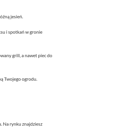
óźną jesień.
su i spotkań w gronie
any grill, a nawet piec do
obą Twojego ogrodu.
. Na rynku znajdziesz