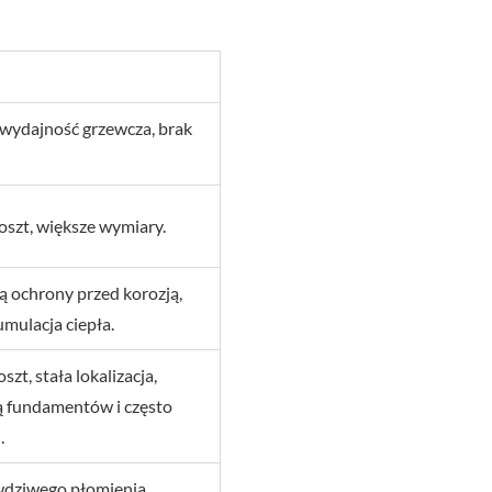
wydajność grzewcza, brak
szt, większe wymiary.
 ochrony przed korozją,
umulacja ciepła.
zt, stała lokalizacja,
 fundamentów i często
.
wdziwego płomienia,