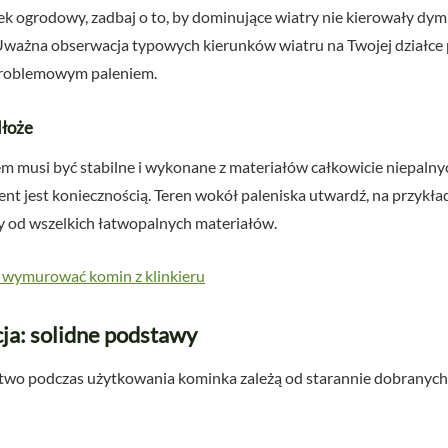
ek ogrodowy, zadbaj o to, by dominujące wiatry nie kierowały dy
 Uważna obserwacja typowych kierunków wiatru na Twojej działce 
ezproblemowym paleniem.
dłoże
musi być stabilne i wykonane z materiałów całkowicie niepalnych
t jest koniecznością. Teren wokół paleniska utwardź, na przykł
y od wszelkich łatwopalnych materiałów.
 wymurować komin z klinkieru
cja: solidne podstawy
two podczas użytkowania kominka zależą od starannie dobranych 