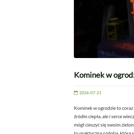
Kominek w ogrodz
2026-07-21
Kominek w ogrodzie to coraz 
źródło ciepła, ale i serce w
mógł cieszyć się swoim zielo
to praktyczna ozdoba, która 