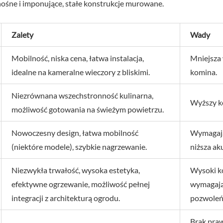
ośne i imponujące, stałe konstrukcje murowane.
Zalety
Wady
Mobilność, niska cena, łatwa instalacja,
Mniejsza 
idealne na kameralne wieczory z bliskimi.
komina.
Niezrównana wszechstronność kulinarna,
Wyższy ko
możliwość gotowania na świeżym powietrzu.
Nowoczesny design, łatwa mobilność
Wymagają
(niektóre modele), szybkie nagrzewanie.
niższa ak
Niezwykła trwałość, wysoka estetyka,
Wysoki kos
efektywne ogrzewanie, możliwość pełnej
wymagają
integracji z architekturą ogrodu.
pozwoleń
Brak pra