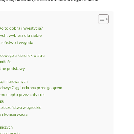
o to dobra inwestycja?
h: wybierz dla siebie
czeństwo i wygoda
odowego a kierunek wiatru
podłoże
lidne podstawy
kcji murowanych
dowy: Ciąg i ochrona przed gorącem
: ciepło przez cały rok
ypu
zpieczeństwo w ogrodzie
 i konserwacja
niczych
 konserwacja