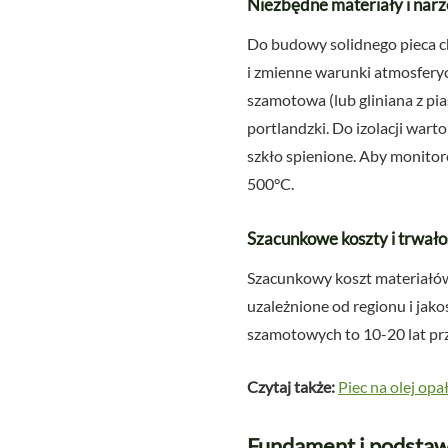
Niezbędne materiały i narz
Do budowy solidnego pieca c
i zmienne warunki atmosfery
szamotowa (lub gliniana z p
portlandzki. Do izolacji war
szkło spienione. Aby monitor
500°C.
Szacunkowe koszty i trwałoś
Szacunkowy koszt materiałów
uzależnione od regionu i jak
szamotowych to 10-20 lat przy
Czytaj także:
Piec na olej op
Fundament i podstaw