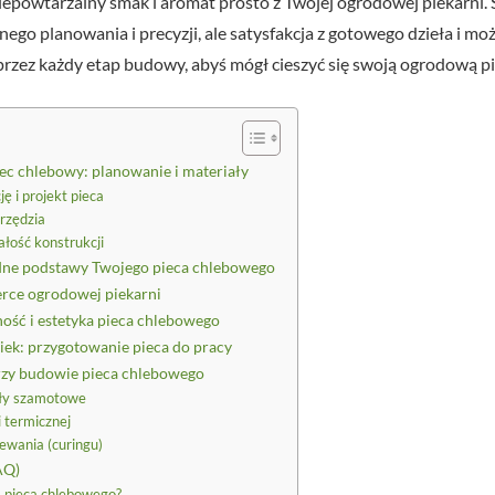
niepowtarzalny smak i aromat prosto z Twojej ogrodowej piekarni.
ego planowania i precyzji, ale satysfakcja z gotowego dzieła i moż
zez każdy etap budowy, abyś mógł cieszyć się swoją ogrodową pi
ec chlebowy: planowanie i materiały
ję i projekt pieca
rzędzia
łość konstrukcji
dne podstawy Twojego pieca chlebowego
erce ogrodowej piekarni
ność i estetyka pieca chlebowego
iek: przygotowanie pieca do pracy
przy budowie pieca chlebowego
gły szamotowe
i termicznej
ewania (curingu)
AQ)
a pieca chlebowego?