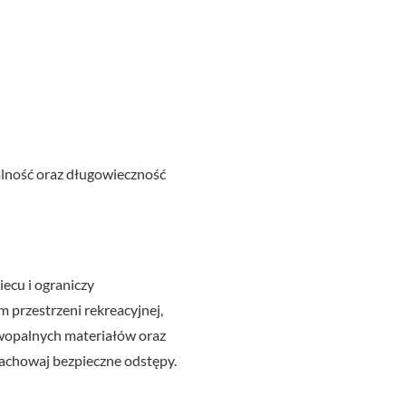
lność oraz długowieczność
iecu i ograniczy
m przestrzeni rekreacyjnej,
atwopalnych materiałów oraz
achowaj bezpieczne odstępy.