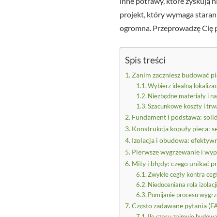
inne potrawy, które zyskują 
projekt, który wymaga starann
ogromna. Przeprowadzę Cię pr
Spis treści
Zanim zaczniesz budować pi
Wybierz idealną lokalizac
Niezbędne materiały i na
Szacunkowe koszty i trwa
Fundament i podstawa: soli
Konstrukcja kopuły pieca: s
Izolacja i obudowa: efektyw
Pierwsze wygrzewanie i wyp
Mity i błędy: czego unikać 
Zwykłe cegły kontra ce
Niedoceniana rola izolacj
Pomijanie procesu wygrz
Często zadawane pytania (F
Ile czasu zajmuje budow