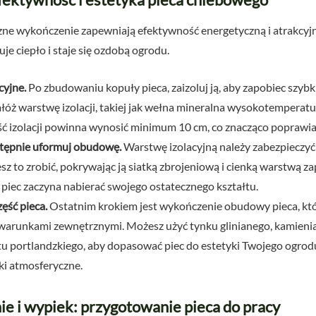
czne wykończenie zapewniają efektywność energetyczną i atrakcyj
je ciepło i staje się ozdobą ogrodu.
cyjne.
Po zbudowaniu kopuły pieca, zaizoluj ją, aby zapobiec szybk
łóż warstwę izolacji, takiej jak wełna mineralna wysokotemperatu
ść izolacji powinna wynosić minimum 10 cm, co znacząco poprawia
wstępnie uformuj obudowę.
Warstwę izolacyjną należy zabezpieczyć
z to zrobić, pokrywając ją siatką zbrojeniową i cienką warstwą 
e piec zaczyna nabierać swojego ostatecznego kształtu.
ęść pieca.
Ostatnim krokiem jest wykończenie obudowy pieca, kt
 warunkami zewnętrznymi. Możesz użyć tynku glinianego, kamienia
tu portlandzkiego, aby dopasować piec do estetyki Twojego ogrodu
i atmosferyczne.
e i wypiek: przygotowanie pieca do pracy