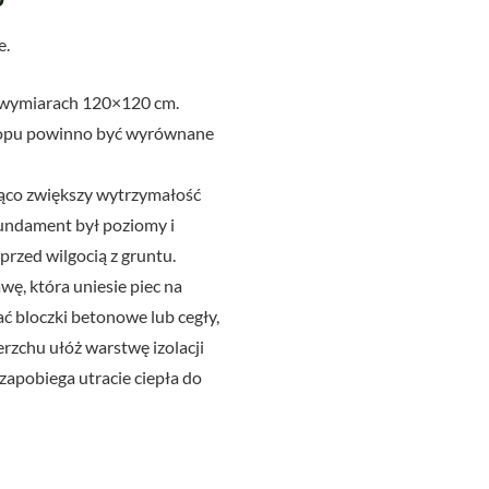
e.
o wymiarach 120×120 cm.
ykopu powinno być wyrównane
ząco zwiększy wytrzymałość
fundament był poziomy i
przed wilgocią z gruntu.
ę, która uniesie piec na
ć bloczki betonowe lub cegły,
rzchu ułóż warstwę izolacji
 zapobiega utracie ciepła do