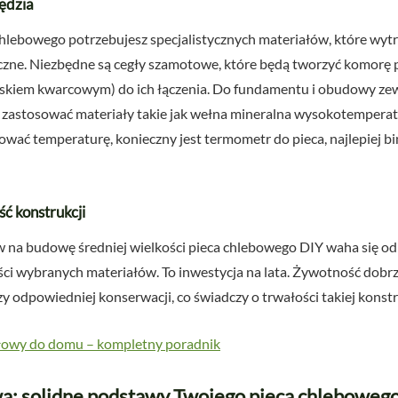
ędzia
hlebowego potrzebujesz specjalistycznych materiałów, które wy
czne. Niezbędne są cegły szamotowe, które będą tworzyć komorę p
iaskiem kwarcowym) do ich łączenia. Do fundamentu i obudowy ze
to zastosować materiały takie jak wełna mineralna wysokotemperat
ować temperaturę, konieczny jest termometr do pieca, najlepiej bi
ć konstrukcji
 na budowę średniej wielkości pieca chlebowego DIY waha się od
ości wybranych materiałów. To inwestycja na lata. Żywotność dobr
 odpowiedniej konserwacji, co świadczy o trwałości takiej konstr
ałowy do domu – kompletny poradnik
a: solidne podstawy Twojego pieca chleboweg