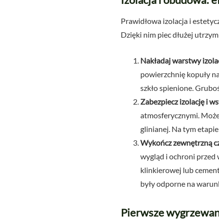
Prawidłowa izolacja i estety
Dzięki nim piec dłużej utrzymu
Nakładaj warstwy izola
powierzchnię kopuły na
szkło spienione. Grubo
Zabezpiecz izolację i 
atmosferycznymi. Możes
glinianej. Na tym etapi
Wykończ zewnętrzną cz
wygląd i ochroni przed
klinkierowej lub cemen
były odporne na warunk
Pierwsze wygrzewani