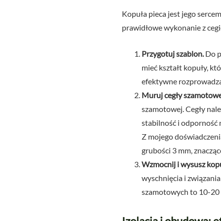
Kopuła pieca jest jego serce
prawidłowe wykonanie z cegi
Przygotuj szablon.
Do p
mieć kształt kopuły, kt
efektywne rozprowadzan
Muruj cegły szamotowe
szamotowej. Cegły nale
stabilność i odporność 
Z mojego doświadczenia
grubości 3 mm, znacząc
Wzmocnij i wysusz kop
wyschnięcia i związania
szamotowych to 10-20 l
Izolacja i obudowa: 