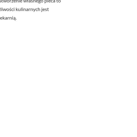
 Stworzenie własnego pieca to
liwości kulinarnych jest
ekarnią.