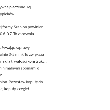
ywne pieczenie. Jej
wypieków.
j formy. Szablon powinien
0.6-0.7. To zapewnia
 używając zaprawy
alnie 3-5 mm). To zwiększa
a dla trwałości konstrukcji.
 minimalnymi spoinami o
n.
ablon. Pozostaw kopułę do
j kopuły z cegieł