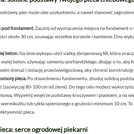
dstawy, piec może ulec uszkodzeniu, a nawet stanowić zagrożeni
p pod fundament.
Zacznij od wyznaczenia miejsca na fundament 
ści około 30 cm, usuwając wszelkie korzenie i kamienie. Dno w
ej beton.
Na dnie wykopu ułóż siatkę zbrojeniową fi8, która znac
wylej beton, używając cementu portlandzkiego, dbając o to, aby 
edni drenaż i izolację przeciwwilgociową, aby chronić konstrukcję 
omorę pieca.
Po stwardnieniu fundamentu, zbuduj solidną podstaw
(zazwyczaj 80-100 cm od ziemi). Do tego celu możesz wykorzysta
ntową. Wypełnij wnętrze podstawy kruszywem i piaskiem, a na wie
tu, wermikulitu lub szkła spienionego o grubości minimum 10 cm. To
fektywność pieca.
ieca: serce ogrodowej piekarni