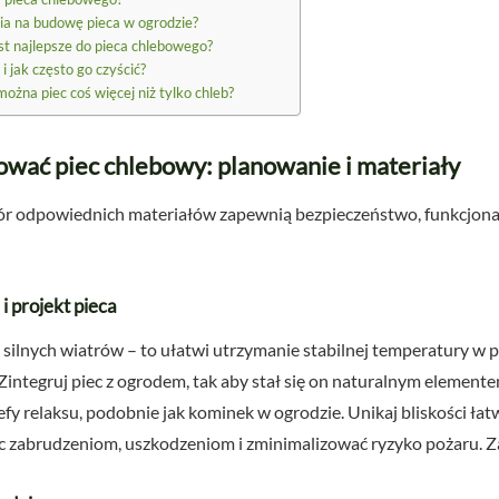
ia na budowę pieca w ogrodzie?
st najlepsze do pieca chlebowego?
i jak często go czyścić?
żna piec coś więcej niż tylko chleb?
ować piec chlebowy: planowanie i materiały
ór odpowiednich materiałów zapewnią bezpieczeństwo, funkcjona
i projekt pieca
silnych wiatrów – to ułatwi utrzymanie stabilnej temperatury w p
Zintegruj piec z ogrodem, tak aby stał się on naturalnym elemente
refy relaksu, podobnie jak kominek w ogrodzie. Unikaj bliskości ł
c zabrudzeniom, uszkodzeniom i zminimalizować ryzyko pożaru. Z