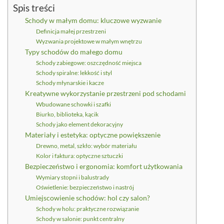
Spis treści
Schody w małym domu: kluczowe wyzwanie
Definicja małej przestrzeni
Wyzwania projektowe w małym wnętrzu
Typy schodów do małego domu
Schody zabiegowe: oszczędność miejsca
Schody spiralne: lekkość i styl
Schody młynarskie i kacze
Kreatywne wykorzystanie przestrzeni pod schodami
Wbudowane schowki i szafki
Biurko, biblioteka, kącik
Schody jako element dekoracyjny
Materiały i estetyka: optyczne powiększenie
Drewno, metal, szkło: wybór materiału
Kolor i faktura: optyczne sztuczki
Bezpieczeństwo i ergonomia: komfort użytkowania
Wymiary stopni i balustrady
Oświetlenie: bezpieczeństwo i nastrój
Umiejscowienie schodów: hol czy salon?
Schody w holu: praktyczne rozwiązanie
Schody w salonie: punkt centralny