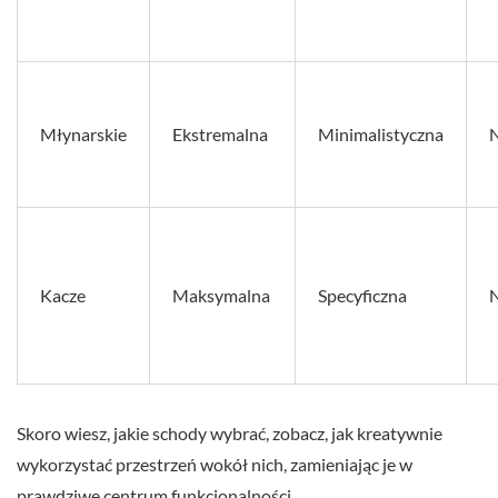
Młynarskie
Ekstremalna
Minimalistyczna
N
Kacze
Maksymalna
Specyficzna
N
Skoro wiesz, jakie schody wybrać, zobacz, jak kreatywnie
wykorzystać przestrzeń wokół nich, zamieniając je w
prawdziwe centrum funkcjonalności.