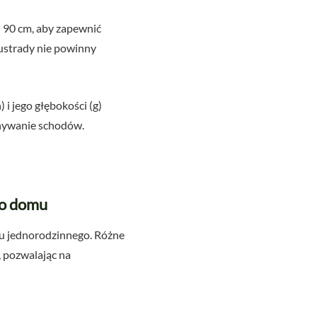
 90 cm, aby zapewnić
ustrady nie powinny
i jego głębokości (g)
onywanie schodów.
go domu
u jednorodzinnego. Różne
 pozwalając na