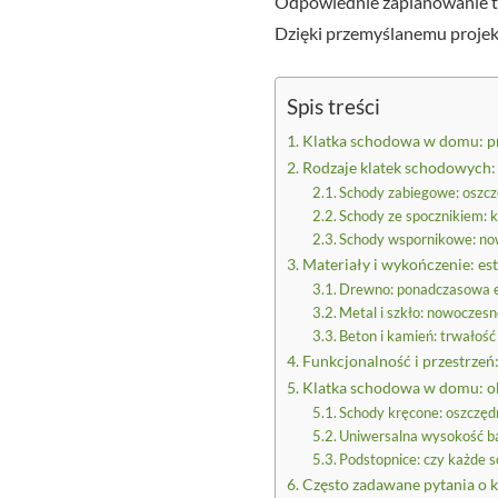
Odpowiednie zaplanowanie t
Dzięki przemyślanemu projek
Spis treści
Klatka schodowa w domu: pr
Rodzaje klatek schodowych:
Schody zabiegowe: oszcz
Schody ze spocznikiem: k
Schody wspornikowe: no
Materiały i wykończenie: es
Drewno: ponadczasowa el
Metal i szkło: nowoczesn
Beton i kamień: trwałość 
Funkcjonalność i przestrzeń
Klatka schodowa w domu: o
Schody kręcone: oszczęd
Uniwersalna wysokość ba
Podstopnice: czy każde s
Często zadawane pytania o 