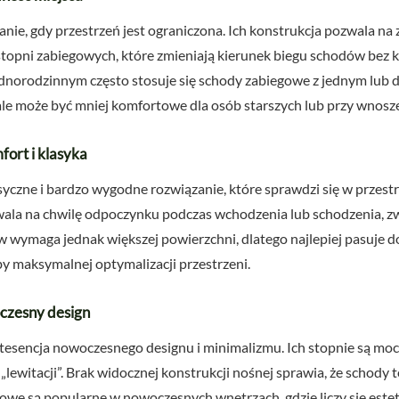
nie, gdy przestrzeń jest ograniczona. Ich konstrukcja pozwala na
stopni zabiegowych, które zmieniają kierunek biegu schodów bez 
norodzinnym często stosuje się schody zabiegowe z jednym lub 
 ale może być mniej komfortowe dla osób starszych lub przy wnos
fort i klasyka
syczne i bardzo wygodne rozwiązanie, które sprawdzi się w przest
wala na chwilę odpoczynku podczas wchodzenia lub schodzenia, z
w wymaga jednak większej powierzchni, dlatego najlepiej pasuje
by maksymalnej optymalizacji przestrzeni.
czesny design
esencja nowoczesnego designu i minimalizmu. Ich stopnie są m
 i „lewitacji”. Brak widocznej konstrukcji nośnej sprawia, że schody 
owe są popularne w nowoczesnych wnętrzach, gdzie liczy się este