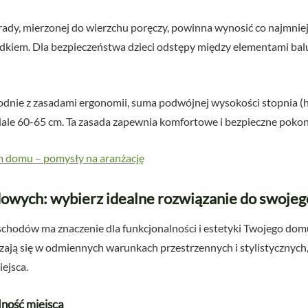
dy, mierzonej do wierzchu poręczy, powinna wynosić co najmniej
dkiem. Dla bezpieczeństwa dzieci odstępy między elementami bal
dnie z zasadami ergonomii, suma podwójnej wysokości stopnia (h) 
ziale 60-65 cm. Ta zasada zapewnia komfortowe i bezpieczne pok
 domu – pomysły na aranżację
dowych: wybierz idealne rozwiązanie do swoje
hodów ma znaczenie dla funkcjonalności i estetyki Twojego dom
ają się w odmiennych warunkach przestrzennych i stylistycznych,
ejsca.
ność miejsca