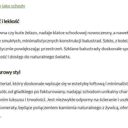
 jako schody
 i lekkość
wna czy kute żelazo, nadaje klatce schodowej nowoczesny, a nawet 
e smukłych, minimalistycznych konstrukcji balustrad. Szkło, z kol
ptycznie powiększając przestrzeń. Szklane balustrady doskonale 
tość i dostęp do naturalnego światła.
urowy styl
teriał, który doskonale wpisuje się w estetykę loftową i minimali
b, od gładkiego po fakturowany, nadając schodom unikalny chara
onim luksusu i trwałości. Jest niezwykle odporny na ścieranie i usz
lomeraty, będące połączeniem kamienia naturalnego z żywicą, of
.