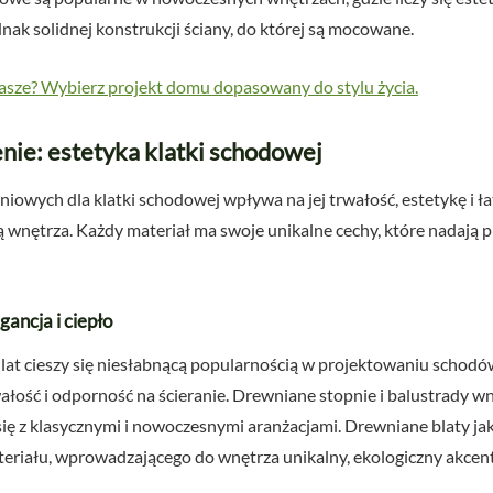
ak solidnej konstrukcji ściany, do której są mocowane.
asze? Wybierz projekt domu dopasowany do stylu życia.
nie: estetyka klatki schodowej
wych dla klatki schodowej wpływa na jej trwałość, estetykę i ła
tą wnętrza. Każdy materiał ma swoje unikalne cechy, które nadają 
ancja i ciepło
lat cieszy się niesłabnącą popularnością w projektowaniu schodów
ałość i odporność na ścieranie. Drewniane stopnie i balustrady wn
ię z klasycznymi i nowoczesnymi aranżacjami. Drewniane blaty ja
eriału, wprowadzającego do wnętrza unikalny, ekologiczny akcent