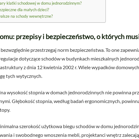
ary klatki schodowej w domu jednorodzinnym?
zpieczne dla małych dzieci?
rwalsze na schody wewnętrzne?
omu: przepisy i bezpieczeństwo, o których mus
 bezwzględnie przestrzegaj norm bezpieczeństwa. To one zapewnia
egulacje dotyczące schodów w budynkach mieszkalnych jednorod
rastruktury z dnia 12 kwietnia 2002 r. Wiele wypadków domowych
gę tych wytycznych.
a wysokość stopnia w domach jednorodzinnych nie powinna przek
nymi. Głębokość stopnia, według badań ergonomicznych, powinna
topy.
nimalna szerokość użytkowa biegu schodów w domu jednorodzinn
wania i swobodnego wnoszenia mebli, projektanci wnętrz zalecają