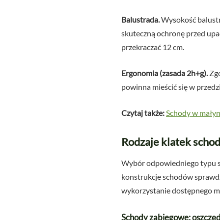
Balustrada.
Wysokość balustra
skuteczną ochronę przed upa
przekraczać 12 cm.
Ergonomia (zasada 2h+g).
Zgo
powinna mieścić się w przed
Czytaj także:
Schody w małym
Rodzaje klatek scho
Wybór odpowiedniego typu sc
konstrukcje schodów sprawdz
wykorzystanie dostępnego mi
Schody zabiegowe: oszczęd