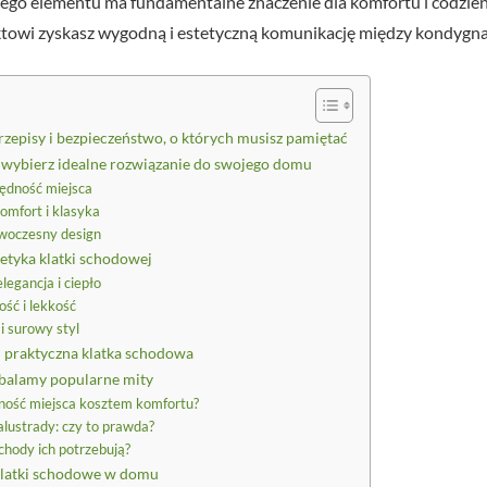
ego elementu ma fundamentalne znaczenie dla komfortu i codzi
towi zyskasz wygodną i estetyczną komunikację między kondygna
zepisy i bezpieczeństwo, o których musisz pamiętać
 wybierz idealne rozwiązanie do swojego domu
ędność miejsca
omfort i klasyka
woczesny design
tetyka klatki schodowej
egancja i ciepło
ość i lekkość
i surowy styl
: praktyczna klatka schodowa
balamy popularne mity
ność miejsca kosztem komfortu?
lustrady: czy to prawda?
chody ich potrzebują?
klatki schodowe w domu