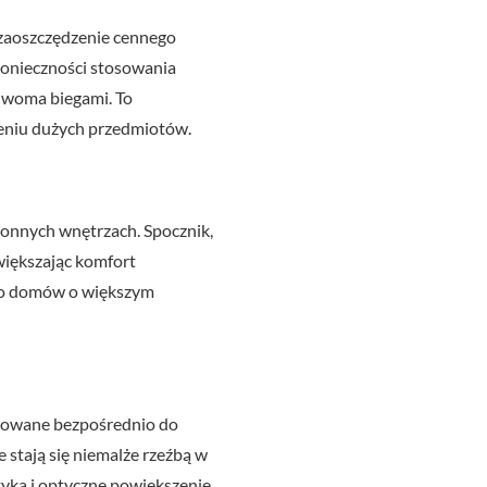
 zaoszczędzenie cennego
konieczności stosowania
dwoma biegami. To
zeniu dużych przedmiotów.
ronnych wnętrzach. Spocznik,
większając komfort
 do domów o większym
ocowane bezpośrednio do
te stają się niemalże rzeźbą w
tyka i optyczne powiększenie