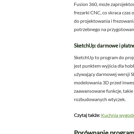
Fusion 360, może zaprojektow
frezarki CNC, co skraca cza
do projektowania i frezowan
potrzebnego na przygotowan
SketchUp: darmowe i płatne
SketchUp to program do proje
jest punktem wyjścia dla hobb
używający darmowej wersji Sk
modelowania 3D przed inwest
zaawansowane funkcje, takie
rozbudowanych wtyczek.
Czytaj także:
Kuchnia wygodna
Porównanie programó