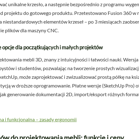
ać unikalne krzesło, a następnie bezpośrednio z programu wygene
s od projektu do gotowego produktu. Przetestowano Fusion 360 
ia niestandardowych elementów krzeseł – po 3 miesiącach zaobs
ie plików dla maszyny CNC.
 opcje dla początkujących i małych projektów
ktowania mebli 3D, znany z intuicyjności i łatwości nauki. Wers
ystów i studentów, pozwalając na tworzenie prostych wizualizacji 
etchUp, może zaprojektować i zwizualizować prostą półkę na ksią
ycją w droższe oprogramowanie. Płatne wersje (SketchUp Pro) of
 jak generowanie dokumentacji 2D, import/eksport różnych forma
 i funkcjonalna – zasady ergonomii
w do projektowania mebli: funkcje i ceny