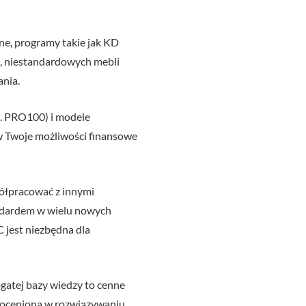
nne, programy takie jak KD
h, niestandardowych mebli
ania.
p. PRO100) i modele
 w Twoje możliwości finansowe
ółpracować z innymi
andardem w wielu nowych
 jest niezbędna dla
gatej bazy wiedzy to cenne
ieoceniona w rozwiązywaniu