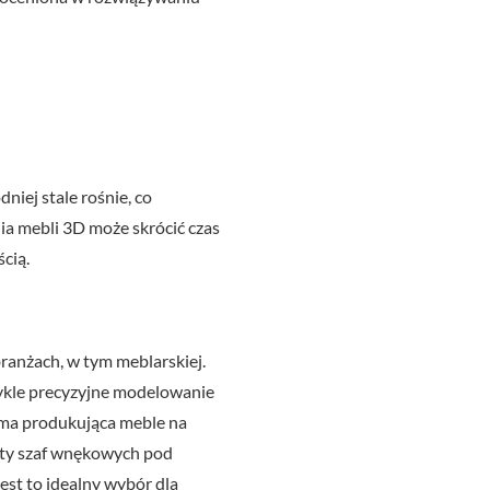
ej stale rośnie, co
a mebli 3D może skrócić czas
cią.
ranżach, w tym meblarskiej.
kle precyzyjne modelowanie
rma produkująca meble na
kty szaf wnękowych pod
est to idealny wybór dla