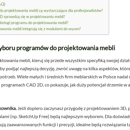
AQ)
 projektowania mebli są wystarczające dla profesjonalistów?
D sprawdzą się w projektowaniu mebli?
obsługi programu do projektowania mebli?
owania mebli integrują się z modułami do wycen?
yboru programów do projektowania mebli
towania mebli, kieruj się przede wszystkim specyfiką swojej dzia
 podjąć najlepszą decyzję, zwróć uwagę na kilka aspektów, któ
potrzeb. Wiele małych i średnich firm meblarskich w Polsce nadal 
rogramach CAD 2D, co pokazuje, jak duży potencjał drzemie w ad
kownika.
Jeśli dopiero zaczynasz przygodę z projektowaniem 3D, 
ialami (np. SketchUp Free) będą najlepszym wyborem. Dla doświa
ją zaawansowanych funkcji i precyzji, idealne będą rozwiązania t