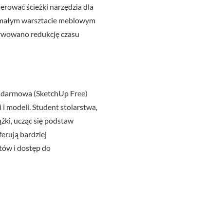
rować ścieżki narzędzia dla
w małym warsztacie meblowym
erwowano redukcję czasu
ja darmowa (SketchUp Free)
i modeli. Student stolarstwa,
żki, ucząc się podstaw
erują bardziej
tów i dostęp do