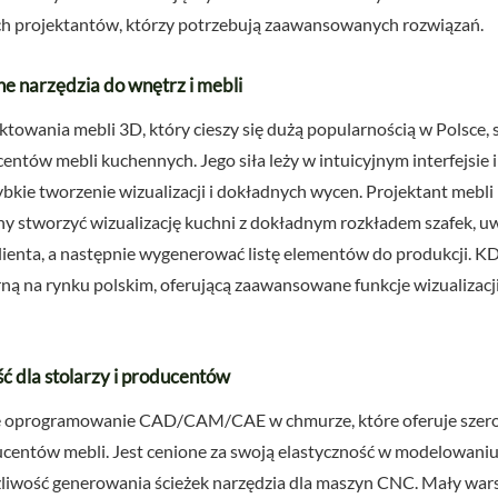
h projektantów, którzy potrzebują zaawansowanych rozwiązań.
e narzędzia do wnętrz i mebli
owania mebli 3D, który cieszy się dużą popularnością w Polsce, 
ntów mebli kuchennych. Jego siła leży w intuicyjnym interfejsie 
bkie tworzenie wizualizacji i dokładnych wycen. Projektant mebli
y stworzyć wizualizację kuchni z dokładnym rozkładem szafek, u
klienta, a następnie wygenerować listę elementów do produkcji. 
ą na rynku polskim, oferującą zaawansowane funkcje wizualizacji
ć dla stolarzy i producentów
 oprogramowanie CAD/CAM/CAE w chmurze, które oferuje szeroki
ucentów mebli. Jest cenione za swoją elastyczność w modelowani
liwość generowania ścieżek narzędzia dla maszyn CNC. Mały warsz