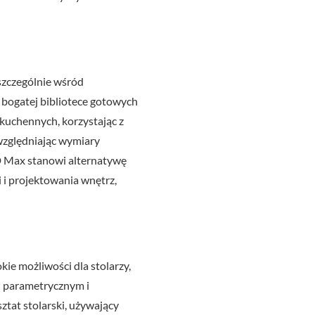
szczególnie wśród
i bogatej bibliotece gotowych
 kuchennych, korzystając z
względniając wymiary
KD Max stanowi alternatywę
 i projektowania wnętrz,
e możliwości dla stolarzy,
u parametrycznym i
tat stolarski, używający