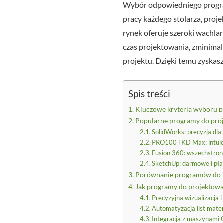
Wybór odpowiedniego progra
pracy każdego stolarza, pr
rynek oferuje szeroki wachla
czas projektowania, zminimali
projektu. Dzięki temu zyskasz
Spis treści
Kluczowe kryteria wyboru 
Popularne programy do proje
SolidWorks: precyzja d
PRO100 i KD Max: intuicy
Fusion 360: wszechstron
SketchUp: darmowe i pła
Porównanie programów do pr
Jak programy do projektowan
Precyzyjna wizualizacja 
Automatyzacja list mate
Integracja z maszynami 