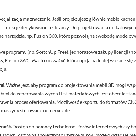
ecjalizacja ma znaczenie. Jeśli projektujesz głównie meble kuche
i i funkcje dedykowane tej branży. Do projektowania unikatowyc
zne narzędzia, np. Fusion 360, które pozwolą na swobodę modelow
e programy (np. SketchUp Free), jednorazowe zakupy licencji (n
s, Fusion 360). Warto rozważyć, która opcja najlepiej wpisuje się
oju.
mi.
Ważne jest, aby program do projektowania mebli 3D mógł wsp
ułami do generowania wycen i list materiałowych jest obecnie st
rawnia proces ofertowania. Możliwość eksportu do formatów CNC
 maszyny sterowane numerycznie.
zność.
Dostęp do pomocy technicznej, forów internetowych czy bo
ątkujących. Aktywna społeczność użytkowników może okazać się n