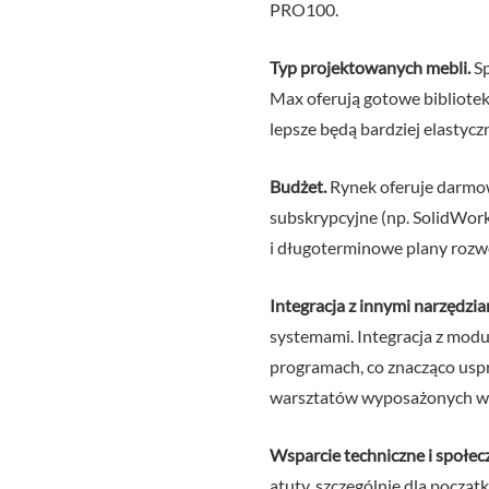
PRO100.
Typ projektowanych mebli.
Sp
Max oferują gotowe bibliotek
lepsze będą bardziej elastyc
Budżet.
Rynek oferuje darmow
subskrypcyjne (np. SolidWork
i długoterminowe plany rozw
Integracja z innymi narzędzia
systemami. Integracja z mod
programach, co znacząco usp
warsztatów wyposażonych w
Wsparcie techniczne i społec
atuty, szczególnie dla pocz