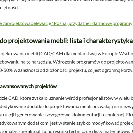
ejętności.
e zaprojektować elewację? Poznaj przydatne i darmowe programy
o projektowania mebli: lista i charakterystyka
jektowania mebli (CAD/CAM dla meblarstwa) w Europie Wschodni
ebowaniu na te narzędzia. Wdrożenie programów do projektowani
-50% w zależności od złożoności projektu, co jest ogromną korzyś
zaawansowanych projektów
zie CAD, które zyskało uznanie wśród profesjonalistów w wielu b
edykowane dodatki do projektowania mebli pozwalają na niezwy
trukcji i generowanie szczegółowej dokumentacji technicznej. Fi
 dedykowanym dodatkom, jest w stanie szybko modyfikować proje
tomatycznie aktualizując rysunki techniczne i listy materiałowe. J