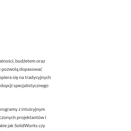
łalności, budżetem oraz
re pozwolą dopasować
opiera się na tradycyjnych
opcji specjalistycznego
programy z intuicyjnym
dczonych projektantów i
akie jak SolidWorks czy