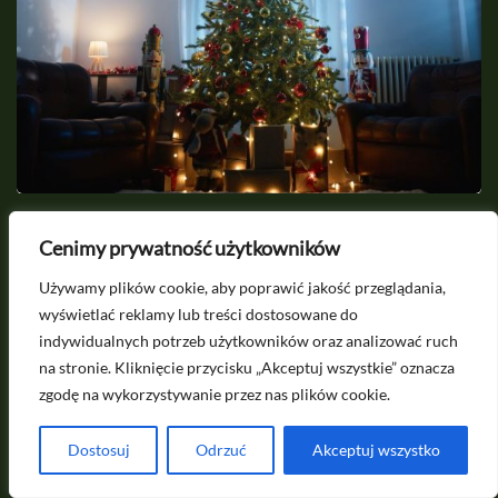
2026-07-01
Cenimy prywatność użytkowników
Choinka na święta - gatunki, które nie gubią
J
Używamy plików cookie, aby poprawić jakość przeglądania,
igieł
wyświetlać reklamy lub treści dostosowane do
indywidualnych potrzeb użytkowników oraz analizować ruch
na stronie. Kliknięcie przycisku „Akceptuj wszystkie” oznacza
Potrzebujesz porady? Napisz do nas na
zgodę na wykorzystywanie przez nas plików cookie.
kontakt@projektoskop.pl
Dostosuj
Odrzuć
Akceptuj wszystko