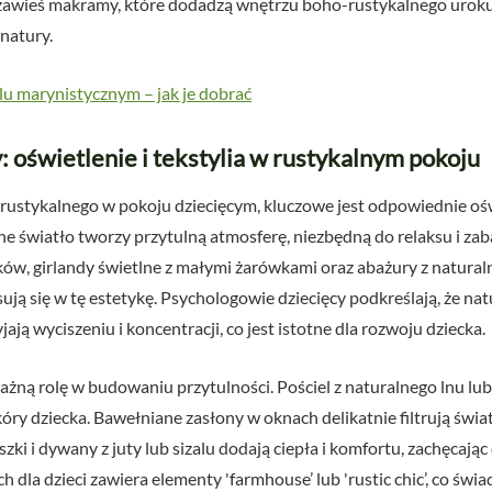
zawieś makramy, które dodadzą wnętrzu boho-rustykalnego uroku,
natury.
lu marynistycznym – jak je dobrać
 oświetlenie i tekstylia w rustykalnym pokoju
 rustykalnego w pokoju dziecięcym, kluczowe jest odpowiednie ośw
one światło tworzy przytulną atmosferę, niezbędną do relaksu i z
ków, girlandy świetlne z małymi żarówkami oraz abażury z naturaln
sują się w tę estetykę. Psychologowie dziecięcy podkreślają, że na
ają wyciszeniu i koncentracji, co jest istotne dla rozwoju dziecka.
żną rolę w budowaniu przytulności. Pościel z naturalnego lnu lub
skóry dziecka. Bawełniane zasłony w oknach delikatnie filtrują świ
ki i dywany z juty lub sizalu dodają ciepła i komfortu, zachęcają
 dla dzieci zawiera elementy 'farmhouse’ lub 'rustic chic’, co świ