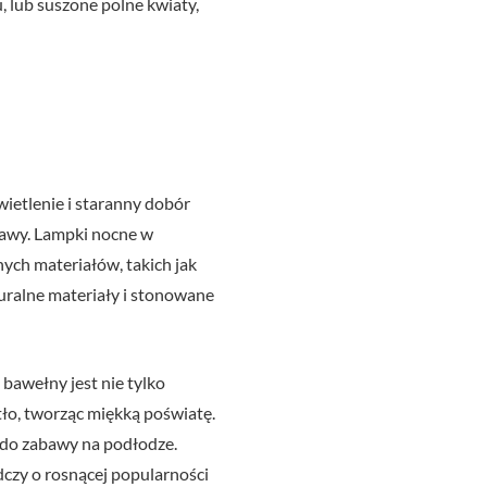
 lub suszone polne kwiaty,
ietlenie i staranny dobór
abawy. Lampki nocne w
ych materiałów, takich jak
turalne materiały i stonowane
 bawełny jest nie tylko
atło, tworząc miękką poświatę.
c do zabawy na podłodze.
adczy o rosnącej popularności