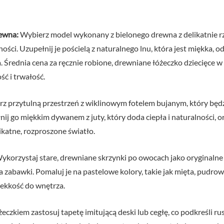
rewna:
Wybierz model wykonany z bielonego drewna z delikatnie r
ości. Uzupełnij je pościelą z naturalnego lnu, która jest miękka, o
a. Średnia cena za ręcznie robione, drewniane łóżeczko dziecięce
ść i trwałość.
z przytulną przestrzeń z wiklinowym fotelem bujanym, który będ
nij go miękkim dywanem z juty, który doda ciepła i naturalności,
likatne, rozproszone światło.
korzystaj stare, drewniane skrzynki po owocach jako oryginalne p
 zabawki. Pomaluj je na pastelowe kolory, takie jak mięta, pudrowy
lekkość do wnętrza.
eczkiem zastosuj tapetę imitującą deski lub cegłę, co podkreśli ru