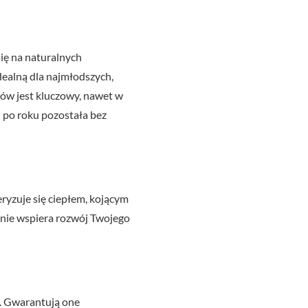
się na naturalnych
dealną dla najmłodszych,
łów jest kluczowy, nawet w
 po roku pozostała bez
eryzuje się ciepłem, kojącym
nie wspiera rozwój Twojego
a. Gwarantują one