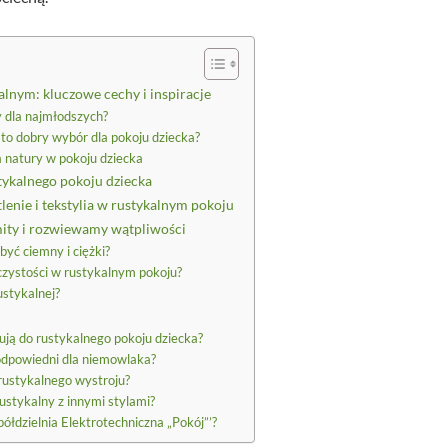
alnym: kluczowe cechy i inspiracje
y dla najmłodszych?
 to dobry wybór dla pokoju dziecka?
ta natury w pokoju dziecka
stykalnego pokoju dziecka
lenie i tekstylia w rustykalnym pokoju
mity i rozwiewamy wątpliwości
być ciemny i ciężki?
czystości w rustykalnym pokoju?
ustykalnej?
sują do rustykalnego pokoju dziecka?
 odpowiedni dla niemowlaka?
rustykalnego wystroju?
ustykalny z innymi stylami?
ółdzielnia Elektrotechniczna „Pokój”’?