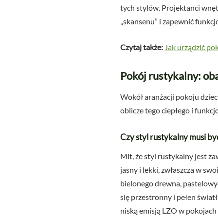
tych stylów. Projektanci wnę
„skansenu” i zapewnić funkcj
Czytaj także:
Jak urządzić po
Pokój rustykalny: o
Wokół aranżacji pokoju dziec
oblicze tego ciepłego i funkc
Czy styl rustykalny musi być
Mit, że styl rustykalny jest z
jasny i lekki, zwłaszcza w sw
bielonego drewna, pastelowych
się przestronny i pełen świat
niską emisją LZO w pokojach 