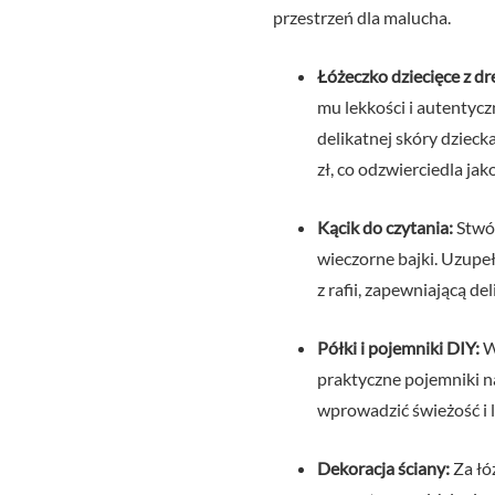
przestrzeń dla malucha.
Łóżeczko dziecięce z d
mu lekkości i autentyczn
delikatnej skóry dzieck
zł, co odzwierciedla jako
Kącik do czytania:
Stwór
wieczorne bajki. Uzupeł
z rafii, zapewniającą de
Półki i pojemniki DIY:
Wy
praktyczne pojemniki na
wprowadzić świeżość i 
Dekoracja ściany:
Za łóż