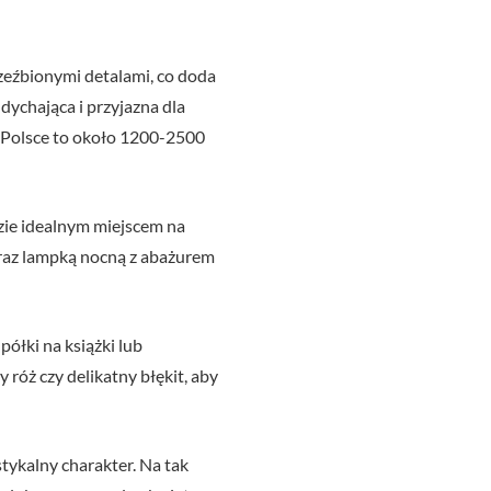
zeźbionymi detalami, co doda
ddychająca i przyjazna dla
 w Polsce to około 1200-2500
zie idealnym miejscem na
 oraz lampką nocną z abażurem
ółki na książki lub
 róż czy delikatny błękit, aby
stykalny charakter. Na tak