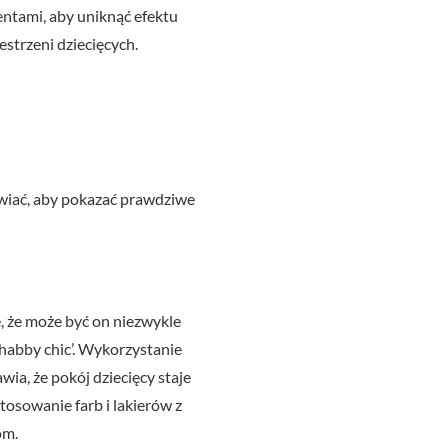
entami, aby uniknąć efektu
strzeni dziecięcych.
zwiać, aby pokazać prawdziwe
je, że może być on niezwykle
shabby chic’. Wykorzystanie
ia, że pokój dziecięcy staje
tosowanie farb i lakierów z
om.