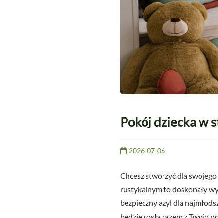
Pokój dziecka w s
2026-07-06
Chcesz stworzyć dla swojego 
rustykalnym to doskonały wyb
bezpieczny azyl dla najmłodsz
będzie rosła razem z Twoją po