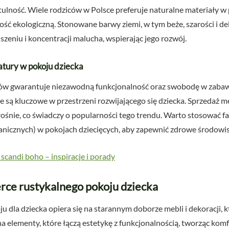
tulność. Wiele rodziców w Polsce preferuje naturalne materiały w 
ć ekologiczną. Stonowane barwy ziemi, w tym beże, szarości i del
iszeniu i koncentracji malucha, wspierając jego rozwój.
natury w pokoju dziecka
ków gwarantuje niezawodną funkcjonalność oraz swobodę w zabaw
e są kluczowe w przestrzeni rozwijającego się dziecka. Sprzedaż meb
śnie, co świadczy o popularności tego trendu. Warto stosować farb
icznych) w pokojach dziecięcych, aby zapewnić zdrowe środowis
scandi boho – inspiracje i porady
erce rustykalnego pokoju dziecka
u dla dziecka opiera się na starannym doborze mebli i dekoracji,
na elementy, które łączą estetykę z funkcjonalnością, tworząc kom