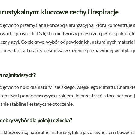
u rustykalnym: kluczowe cechy i inspiracje
ecięcym to przemyślana koncepcja aranżacyjna, która koncentruje 
wach i prostocie. Dzięki temu tworzy przestrzeń pełną spokoju, i
ieczny azyl. Co ciekawe, wybór odpowiednich, naturalnych materia
 przykład farba antypleśniowa w łazience pozbawionej wentylacji
la najmłodszych?
cięcym to hołd dla natury i sielskiego, wiejskiego klimatu. Charakt
zeństwa i ponadczasowym urokiem. To przestrzeń, która harmonij
śnie stabilne i estetyczne otoczenie.
o dobry wybór dla pokoju dziecka?
 kluczowe są naturalne materiały, takie jak drewno, len i bawełn