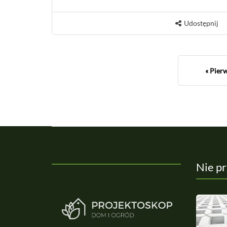
Udostępnij
« Pier
Nie p