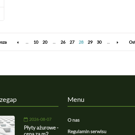
wsza
«
...
10
20
...
26
27
28
29
30
...
»
Ost
rzegap
Menu
2026-08-07
O nas
Płyty ażurowe -
Regulamin serwisu
cena za m2