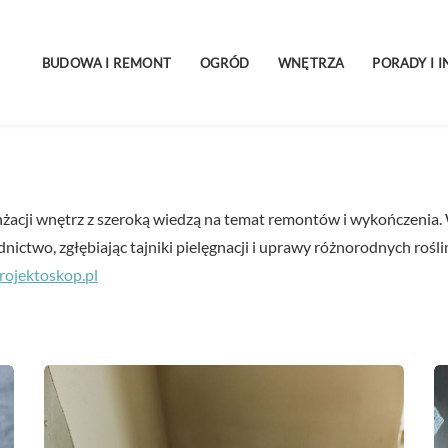
BUDOWA I REMONT
OGRÓD
WNĘTRZA
PORADY I I
nżacji wnętrz z szeroką wiedzą na temat remontów i wykończenia
dnictwo, zgłębiając tajniki pielęgnacji i uprawy różnorodnych rośli
ojektoskop.pl