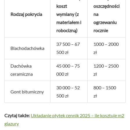
koszt
oszczędności
Rodzaj pokrycia
wymiany (z
na
materiałem i
ogrzewaniu
robocizną)
rocznie
37 500 – 67
1000 – 2000
Blachodachówka
500 zł
zł
Dachówka
45 000 – 75
1200 – 2500
ceramiczna
000 zł
zł
30 000 – 52
800 – 1500
Gont bitumiczny
500 zł
zł
Czytaj także:
Układanie płytek cennik 2025 – ile kosztuje m2
glazury