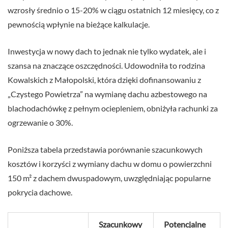
wzrosły średnio o 15-20% w ciągu ostatnich 12 miesięcy, co z
pewnością wpłynie na bieżące kalkulacje.
Inwestycja w nowy dach to jednak nie tylko wydatek, ale i
szansa na znaczące oszczędności. Udowodniła to rodzina
Kowalskich z Małopolski, która dzięki dofinansowaniu z
„Czystego Powietrza” na wymianę dachu azbestowego na
blachodachówkę z pełnym ociepleniem, obniżyła rachunki za
ogrzewanie o 30%.
Poniższa tabela przedstawia porównanie szacunkowych
kosztów i korzyści z wymiany dachu w domu o powierzchni
150 m² z dachem dwuspadowym, uwzględniając popularne
pokrycia dachowe.
Szacunkowy
Potencjalne