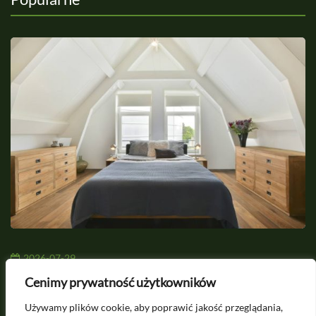
2026-07-29
Romantyczna sypialnia na poddaszu - Jak
S
Cenimy prywatność użytkowników
stworzyć przytulne gniazdko pod skosami
w
Używamy plików cookie, aby poprawić jakość przeglądania,