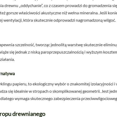
a drewnu „oddychanie”, co z czasem prowadzi do gromadzenia się w
ż gorsze właściwości akustyczne niż wełna mineralna. Jeśli konie
 wentylacji, która skutecznie odprowadzi nagromadzoną wilgoć.
pewnia szczelność, tworząc jednolitą warstwę skutecznie eliminuj
 wiąże się jednak z niską paroprzepuszczalnością i wyższym koszte
ziałania.
ernatywa
lingu papieru, to ekologiczny wybór o znakomitej izolacyjności i
za się idealnie w stropach o skomplikowanej geometrii. Jest jedna
e, dlatego wymaga skutecznego zabezpieczenia przeciwwilgocioweg
tropu drewnianego