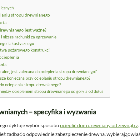
micznych
planiu stropu drewnianego
oria
drewnianego jest ważne?
 i niższe rachunki za ogrzewanie
ego i akustycznego
stwa pożarowego konstrukcji
ocieplenia
ania
alnej jest zalecana do ocieplenia stropu drewnianego?
wsze konieczna przy ocieplaniu stropu drewnianego?
 do ocieplenia stropu drewnianego?
między ociepleniem stropu drewnianego od góry a od dołu?
wnianych – specyfika i wyzwania
nego dyktuje wybór sposobu
ocieplić dom drewniany od zewnątrz
nież zadbać o odpowiednie zabezpieczenie drewna, wybierając wła