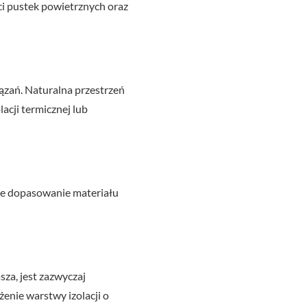
ci pustek powietrznych oraz
ązań. Naturalna przestrzeń
acji termicznej lub
słe dopasowanie materiału
za, jest zazwyczaj
żenie warstwy izolacji o