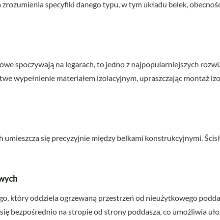
zrozumienia specyfiki danego typu, w tym układu belek, obecnoś
owe spoczywają na legarach, to jedno z najpopularniejszych rozwi
twe wypełnienie materiałem izolacyjnym, upraszczając montaż izol
h umieszcza się precyzyjnie między belkami konstrukcyjnymi. Ści
owych
o, który oddziela ogrzewaną przestrzeń od nieużytkowego poddas
a się bezpośrednio na stropie od strony poddasza, co umożliwia uło