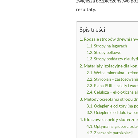
zwiększa bezpieczeństwo poża
rezultaty.
Spis treści
Rodzaje stropów drewnianyc
Stropy na legarach
Stropy belkowe
Stropy poddaszy nieuży
Materiały izolacyjne dla ko
Wełna mineralna – rekom
Styropian – zastosowanie
Piana PUR – zalety i wad
Celuloza – ekologiczna a
Metody ocieplania stropu d
Ocieplenie od góry (na 
Ocieplenie od dołu (w p
Kluczowe aspekty skuteczne
Optymalna grubość izolac
Znaczenie paroizolacji