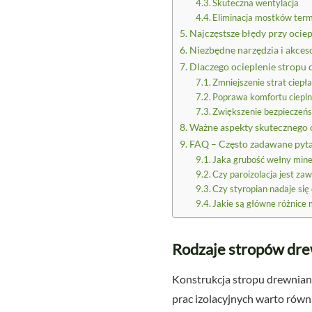
Skuteczna wentylacja
Eliminacja mostków ter
Najczęstsze błędy przy ocie
Niezbędne narzędzia i akces
Dlaczego ocieplenie stropu 
Zmniejszenie strat ciepła
Poprawa komfortu ciepln
Zwiększenie bezpieczeń
Ważne aspekty skutecznego 
FAQ – Często zadawane pyt
Jaka grubość wełny miner
Czy paroizolacja jest za
Czy styropian nadaje się
Jakie są główne różnice 
Rodzaje stropów dre
Konstrukcja stropu drewnia
prac izolacyjnych warto rów