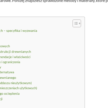
rowe. Poniżej znajdziesz sprawdzone metody i materiały, które 
h – specyfika i wyzwania
tkowych
nstrukcji drewnianych
endacje i właściwości
 i ograniczenia
y
lternatywa
rewnianego
poddaszu nieużytkowym)
omieszczeniach użytkowych)
go ocieplenia
ji