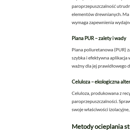
paroprzepuszczalność utrudni
elementów drewnianych. Ma te
wymaga zapewnienia wydajnej
Piana PUR – zalety i wady
Piana poliuretanowa (PUR) za
szybka i efektywna aplikacja
ważny dla jej prawidłowego d
Celuloza – ekologiczna alt
Celuloza, produkowana z recyk
paroprzepuszczalności. Sprawd
swoje właściwości izolacyjn
Metody ocieplania s