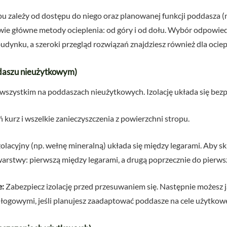
pu zależy od dostępu do niego oraz planowanej funkcji poddasza (
ie główne metody ocieplenia: od góry i od dołu. Wybór odpowiedn
udynku, a szeroki przegląd rozwiązań znajdziesz również dla ociep
ddaszu nieużytkowym)
 wszystkim na poddaszach nieużytkowych. Izolację układa się bezp
 kurz i wszelkie zanieczyszczenia z powierzchni stropu.
zolacyjny (np. wełnę mineralną) układa się między legarami. Aby 
warstwy: pierwszą między legarami, a drugą poprzecznie do pierwsz
e:
Zabezpiecz izolację przed przesuwaniem się. Następnie możesz 
łogowymi, jeśli planujesz zaadaptować poddasze na cele użytkow