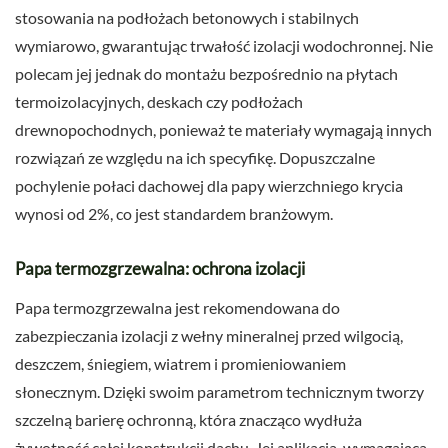
stosowania na podłożach betonowych i stabilnych
wymiarowo, gwarantując trwałość izolacji wodochronnej. Nie
polecam jej jednak do montażu bezpośrednio na płytach
termoizolacyjnych, deskach czy podłożach
drewnopochodnych, ponieważ te materiały wymagają innych
rozwiązań ze względu na ich specyfikę. Dopuszczalne
pochylenie połaci dachowej dla papy wierzchniego krycia
wynosi od 2%, co jest standardem branżowym.
Papa termozgrzewalna: ochrona izolacji
Papa termozgrzewalna jest rekomendowana do
zabezpieczania izolacji z wełny mineralnej przed wilgocią,
deszczem, śniegiem, wiatrem i promieniowaniem
słonecznym. Dzięki swoim parametrom technicznym tworzy
szczelną barierę ochronną, która znacząco wydłuża
żywotność całej konstrukcji dachu. Jej aplikacja, wymagająca