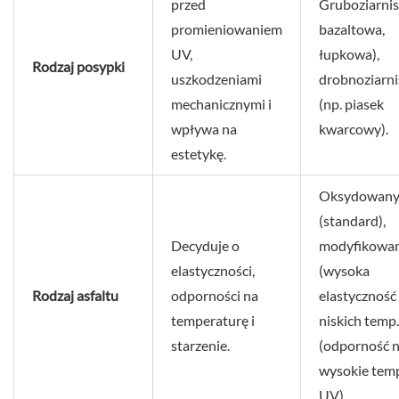
przed
Gruboziarnis
promieniowaniem
bazaltowa,
UV,
łupkowa),
Rodzaj posypki
uszkodzeniami
drobnoziarni
mechanicznymi i
(np. piasek
wpływa na
kwarcowy).
estetykę.
Oksydowan
(standard),
Decyduje o
modyfikowa
elastyczności,
(wysoka
Rodzaj asfaltu
odporności na
elastyczność
temperaturę i
niskich temp
starzenie.
(odporność 
wysokie temp
UV).