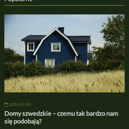
2026-07-05
Domy szwedzkie – czemu tak bardzo nam
P
się podobają?
k