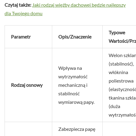
Czytaj także:
Jaki rodzaj więźby dachowej będzie najlepszy
dla Twojego domu
Typowe
Parametr
Opis/Znaczenie
Wartości/Pr
Welon szkla
(stabilność),
Wpływa na
włóknina
wytrzymałość
poliestrowa
Rodzaj osnowy
mechaniczną i
(elastyczność
stabilność
tkanina szkl
wymiarową papy.
(duża
wytrzymałość
Zabezpiecza papę