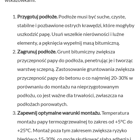
Przygotuj podłoże.
Podłoże musi być suche, czyste,
stabilne i pozbawione ostrych krawędzi, które mogłyby
uszkodzić papę. Usuń wszelkie nierówności i luźne
elementy, a pęknięcia wypełnij masą bitumiczną.
Zagrunuj podłoże.
Grunt bitumiczny zwiększa
przyczepność papy do podłoża, penetrując je i tworząc
warstwę sczepną. Zastosowanie gruntowania zwiększa
przyczepność papy do betonu o co najmniej 20-30% w
porównaniu do montażu na nieprzygotowanym
podłożu, co jest ważne dla trwałości, zwłaszcza na
podłożach porowatych.
Zapewnij optymalne warunki montażu.
Temperatura
montażu papy termozgrzewalnej to zakres od +5°C do
+25°C. Montaż poza tym zakresem zwiększa ryzyko
błędów o 15-20%, co może skutkować słabą adhezją i