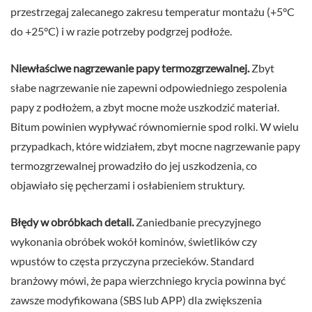
przestrzegaj zalecanego zakresu temperatur montażu (+5°C
do +25°C) i w razie potrzeby podgrzej podłoże.
Niewłaściwe nagrzewanie papy termozgrzewalnej.
Zbyt
słabe nagrzewanie nie zapewni odpowiedniego zespolenia
papy z podłożem, a zbyt mocne może uszkodzić materiał.
Bitum powinien wypływać równomiernie spod rolki. W wielu
przypadkach, które widziałem, zbyt mocne nagrzewanie papy
termozgrzewalnej prowadziło do jej uszkodzenia, co
objawiało się pęcherzami i osłabieniem struktury.
Błędy w obróbkach detali.
Zaniedbanie precyzyjnego
wykonania obróbek wokół kominów, świetlików czy
wpustów to częsta przyczyna przecieków. Standard
branżowy mówi, że papa wierzchniego krycia powinna być
zawsze modyfikowana (SBS lub APP) dla zwiększenia