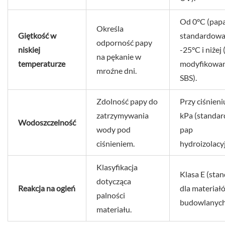
Od 0°C (pap
Określa
Giętkość w
standardowa
odporność papy
niskiej
-25°C i niżej
na pękanie w
temperaturze
modyfikowa
mroźne dni.
SBS).
Zdolność papy do
Przy ciśnieni
zatrzymywania
kPa (standar
Wodoszczelność
wody pod
pap
ciśnieniem.
hydroizolacy
Klasyfikacja
Klasa E (sta
dotycząca
Reakcja na ogień
dla materiał
palności
budowlanych
materiału.