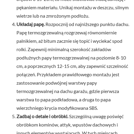
pękaniem materiału. Unikaj montażu w deszczu, silnym
wietrze lub na zmrożonym podłożu.
Układaj papę.
Rozpocznij od najniższego punktu dachu.
Papę termozgrzewalną rozgrzewaj równomiernie
palnikiem, aż bitum zacznie się topić i wyciekać spod
rolki. Zapewnij minimalną szerokość zakładów
podłużnych papy termozgrzewalnej na poziomie 8-10
cm, a poprzecznych 12-15 cm, aby zapewnić szczelność
połączeń. Przykładem prawidłowego montażu jest
zastosowanie podwójnej warstwy papy
termozgrzewalnej na dachu garażu, gdzie pierwsza
warstwa to papa podkładowa, a druga to papa
wierzchniego krycia modyfikowana SBS.
Zadbaj o detale i obróbki.
Szczególną uwagę poświęć
obróbkom kominów, attyk, wpustów dachowych i
innych elementów wystających. W tych miejscach