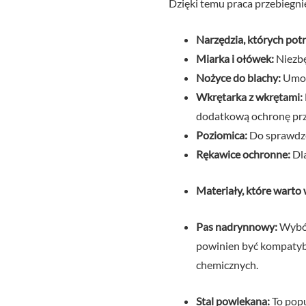
Dzięki temu praca przebiegnie 
Narzędzia, których potr
Miarka i ołówek:
Niezbę
Nożyce do blachy:
Umożl
Wkrętarka z wkrętami:
dodatkową ochronę prz
Poziomica:
Do sprawdze
Rękawice ochronne:
Dla
Materiały, które warto
Pas nadrynnowy:
Wybór
powinien być kompatybi
chemicznych.
Stal powlekana:
To popu