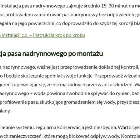
nstalacja pasa nadrynnowego zajmuje średnio 15-30 minut na me
a. próbowałem zamontować pas nadrynnowy bez odpowiedniego s
egała na jego powierzchni, co doprowadziło do szybszej korozji bl
nstalacji c.o. – instrukcja krok po kroku
cja pasa nadrynnowego po montażu
nadrynnowego, ważne jest przeprowadzenie dokładnej kontroli. Up
i będzie skutecznie spełniać swoje funkcje. Przeprowadź wizualn
ączeń i upewniając się, że nie ma żadnych przerw ani uszkodzeń. W
drynnowego – woda powinna swobodnie spływać do rynien, bez t
profilowanie pasa, skutkujące gromadzeniem się wody, przyspies
iany.
ałanie systemu, regularna konserwacja jest niezbędna. Warto cykl
 innych zanieczyszczeń, które mogą blokować odpływ wody. Kontrola