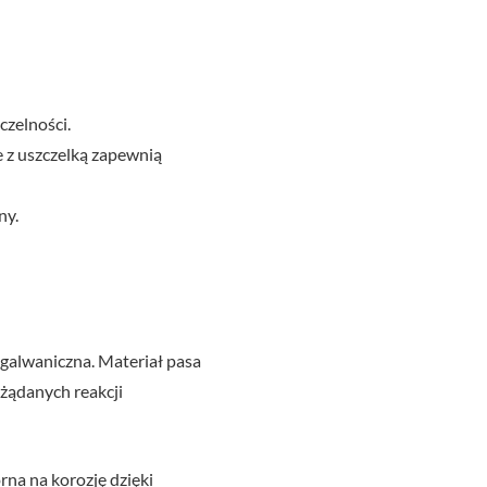
czelności.
z uszczelką zapewnią
ny.
 galwaniczna. Materiał pasa
żądanych reakcji
na na korozję dzięki