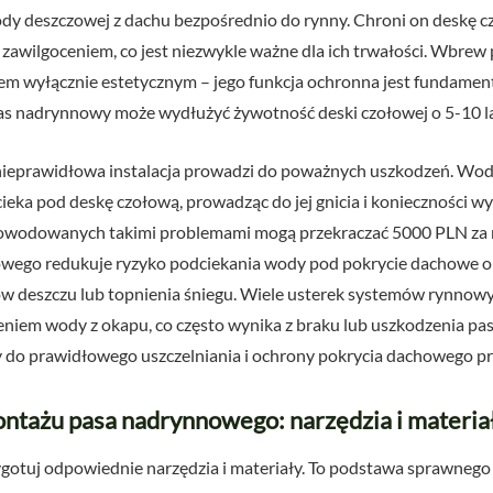
y deszczowej z dachu bezpośrednio do rynny. Chroni on deskę cz
 zawilgoceniem, co jest niezwykle ważne dla ich trwałości. Wbre
em wyłącznie estetycznym – jego funkcja ochronna jest fundamen
nadrynnowy może wydłużyć żywotność deski czołowej o 5-10 lat, 
 nieprawidłowa instalacja prowadzi do poważnych uszkodzeń. Wod
dcieka pod deskę czołową, prowadząc do jej gnicia i konieczności 
owodowanych takimi problemami mogą przekraczać 5000 PLN za m
ego redukuje ryzyko podciekania wody pod pokrycie dachowe o 
 deszczu lub topnienia śniegu. Wiele usterek systemów rynnowyc
em wody z okapu, co często wynika z braku lub uszkodzenia pa
 do prawidłowego uszczelniania i ochrony pokrycia dachowego pr
ntażu pasa nadrynnowego: narzędzia i materia
gotuj odpowiednie narzędzia i materiały. To podstawa sprawnego 