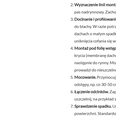
Wyznaczenie linii mont
pas nadrynnowy. Zacho
Docinanie i profilowani
do blachy. W razie pot
dachach o małym spadku 
uniknięcia cofania się 
Montaż pod folię wstęp
krycia (membranę dachow
następnie do rynny. M
prowadzi do nieszczelno
Mocowanie.
Przymocuj 
odstępy, np. co 30-50 c
Łączenie odcinków.
Zap
uszczelnij, na przykład
Sprawdzenie spadku.
Up
powierzchni. Standard