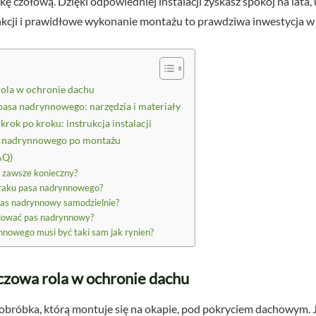
ę czołową. Dzięki odpowiedniej instalacji zyskasz spokój na lata
nkcji i prawidłowe wykonanie montażu to prawdziwa inwestycja 
ola w ochronie dachu
asa nadrynnowego: narzędzia i materiały
ok po kroku: instrukcja instalacji
sa nadrynnowego po montażu
AQ)
 zawsze konieczny?
braku pasa nadrynnowego?
as nadrynnowy samodzielnie?
olować pas nadrynnowy?
nnowego musi być taki sam jak rynien?
czowa rola w ochronie dachu
obróbka, którą montuje się na okapie, pod pokryciem dachowym.