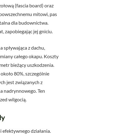
ołową (fascia board) oraz
w powszechnemu mitowi, pas
talna dla budownictwa.
zapobiegając jej gniciu.
a spływająca z dachu,
wymiany całego okapu. Koszty
etr bieżący uszkodzenia.
około 80%, szczególnie
h jest związanych z
sa nadrynnowego. Ten
zed wilgocią.
ły
i efektywnego działania.