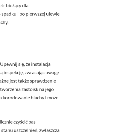
tr bieżący dla
padku i po pierwszej ulewie
achy.
ewnij się, że instalacja
ą inspekcję, zwracając uwagę
ażne jest także sprawdzenie
worzenia zastoisk na jego
za korodowanie blachy i może
icznie czyścić pas
 stanu uszczelnień, zwłaszcza