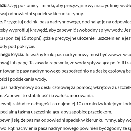
ażu.
Użyj poziomicy i miarki, aby precyzyjnie wyznaczyć linię, wz
waj odpowiedni spadek w kierunku rynny.
e.
Przygotuj odcinki pasa nadrynnowego, docinając je na odpowie
rzeby wyprofiluj krawędź, aby zapewnić swobodny spływ wody. Jes
(poniżej 15 stopni), gdzie precyzyjne ułożenie i uszczelnienie je
wody pod pokrycie.
nego krycia.
To ważny krok: pas nadrynnowy musi być zawsze wsu
ą) lub papę. Ta zasada zapewnia, że woda spływająca po folii tra
ontowanie pasa nadrynnowego bezpośrednio na deskę czołową bez 
ści i podciekania wody.
pas nadrynnowy do deski czołowej za pomocą wkrętów z uszczel
m. Zapewni to stabilność i trwałość mocowania.
ewnij zakładkę o długości co najmniej 10 cm między kolejnymi od
 specjalną taśmą uszczelniającą, aby zapobiec przeciekom.
ewnij się, że pas ma odpowiedni spadek w kierunku rynny, aby wod
owo, kąt nachylenia pasa nadrynnowego powinien być zgodny ze s