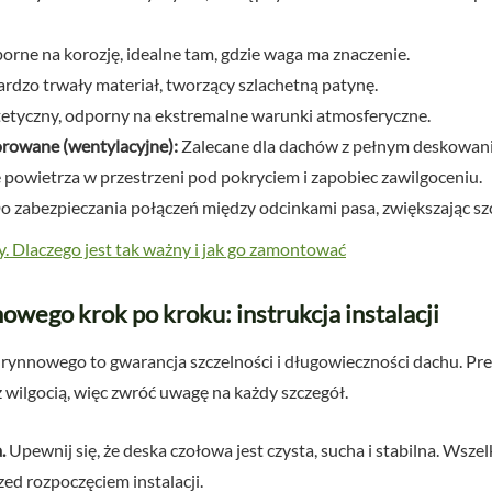
porne na korozję, idealne tam, gdzie waga ma znaczenie.
rdzo trwały materiał, tworzący szlachetną patynę.
tetyczny, odporny na ekstremalne warunki atmosferyczne.
rowane (wentylacyjne):
Zalecane dla dachów z pełnym deskowan
 powietrza w przestrzeni pod pokryciem i zapobiec zawilgoceniu.
 zabezpieczania połączeń między odcinkami pasa, zwiększając szcz
 Dlaczego jest tak ważny i jak go zamontować
wego krok po kroku: instrukcja instalacji
ynnowego to gwarancja szczelności i długowieczności dachu. Pr
wilgocią, więc zwróć uwagę na każdy szczegół.
.
Upewnij się, że deska czołowa jest czysta, sucha i stabilna. Wsze
ed rozpoczęciem instalacji.