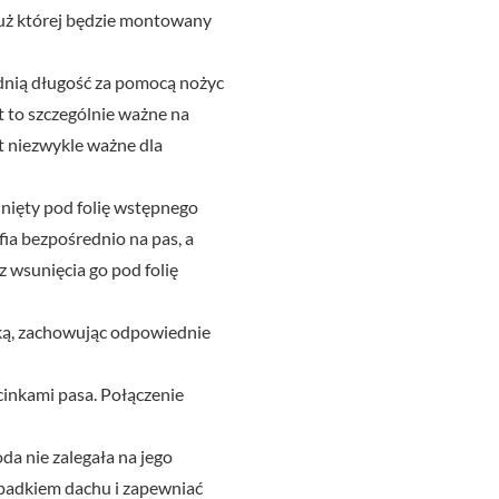
dłuż której będzie montowany
dnią długość za pomocą nożyc
t to szczególnie ważne na
st niezwykle ważne dla
nięty pod folię wstępnego
fia bezpośrednio na pas, a
wsunięcia go pod folię
ką, zachowując odpowiednie
cinkami pasa. Połączenie
a nie zalegała na jego
padkiem dachu i zapewniać