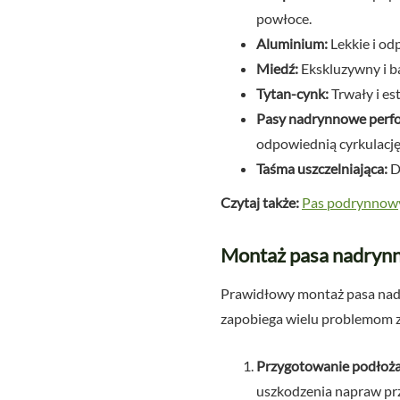
powłoce.
Aluminium:
Lekkie i od
Miedź:
Ekskluzywny i ba
Tytan-cynk:
Trwały i es
Pasy nadrynnowe perfo
odpowiednią cyrkulację
Taśma uszczelniająca:
Do
Czytaj także:
Pas podrynnowy.
Montaż pasa nadrynno
Prawidłowy montaż pasa nadr
zapobiega wielu problemom z 
Przygotowanie podłoża
uszkodzenia napraw prz