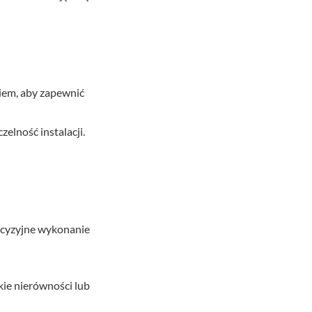
iem, aby zapewnić
elność instalacji.
ecyzyjne wykonanie
lkie nierówności lub