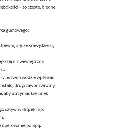
łębokości – to częste, błędne
korka gumowego:
pewnij się, że krawędzie są
iększej niż wewnętrzna
ść.
óry pozwoli wodzie wpływać
instaluj drugi zawór zwrotny,
e, aby utrzymać kierunek
go sztywny drążek (np.
m.
e operowanie pompą.