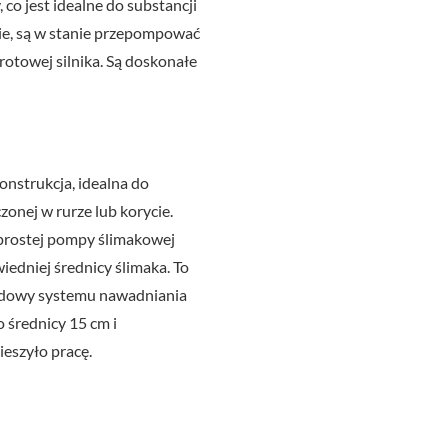
co jest idealne do substancji
ie, są w stanie przepompować
brotowej silnika. Są doskonałe
onstrukcja, idealna do
zonej w rurze lub korycie.
 prostej pompy ślimakowej
edniej średnicy ślimaka. To
budowy systemu nawadniania
 średnicy 15 cm i
ieszyło pracę.