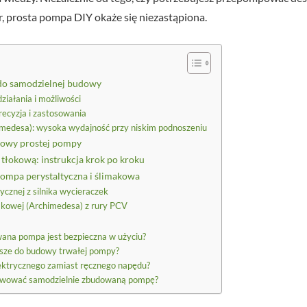
r, prosta pompa DIY okaże się niezastąpiona.
do samodzielnej budowy
iałania i możliwości
recyzja i zastosowania
medesa): wysoka wydajność przy niskim podnoszeniu
udowy prostej pompy
tłokową: instrukcja krok po kroku
pompa perystaltyczna i ślimakowa
cznej z silnika wycieraczek
akowej (Archimedesa) z rury PCV
ana pompa jest bezpieczna w użyciu?
epsze do budowy trwałej pompy?
lektrycznego zamiast ręcznego napędu?
erwować samodzielnie zbudowaną pompę?