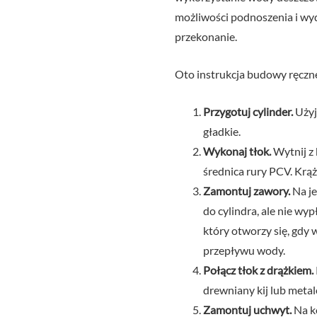
możliwości podnoszenia i wyda
przekonanie.
Oto instrukcja budowy ręczne
Przygotuj cylinder.
Użyj
gładkie.
Wykonaj tłok.
Wytnij z
średnica rury PCV. Krąż
Zamontuj zawory.
Na je
do cylindra, ale nie wy
który otworzy się, gdy
przepływu wody.
Połącz tłok z drążkiem.
drewniany kij lub metal
Zamontuj uchwyt.
Na k