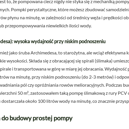
est to, że pompowana ciecz nigdy nie styka się z mechaniką pompy, 
onych. Pompki perystaltyczne, które możesz zbudować samodzieln
litrów płynu na minutę, w zależności od średnicy węża i prędkości o
ub przepompowywania niewielkich ilości wody.
esa): wysoka wydajność przy niskim podnoszeniu
eż jako śruba Archimedesa, to starożytna, ale wciąż efektywna k
e wysokości. Składa się z obracającej się spirali (ślimaka) umieszc
pirale i transportowana w górę w miarę jej obracania. Wydajność
trów na minutę, przy niskim podnoszeniu (do 2-3 metrów) i odpowi
wadniania pól czy opróżniania rowów melioracyjnych. Podczas 
ierzchni 50 m², zastosowałem taką pompę ślimakową z rury PCV o
dostarczała około 100 litrów wody na minutę, co znacznie przysp
a do budowy prostej pompy