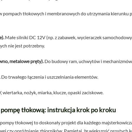
 pompach tłokowych i membranowych do utrzymania kierunku pr
e).
Małe silniki DC 12V (np. z zabawek, wycieraczek samochodowych
ch nie jest potrzebny.
wno, metalowe pręty).
Do budowy ram, uchwytów i mechanizmów
.
Do trwałego łączenia i uszczelniania elementów.
 wiertarka, nożyk, miarka, klucze, opaski zaciskowe.
 pompę tłokową: instrukcja krok po kroku
pompy tłokowej to doskonały projekt dla każdego majsterkowicza
j czy opróżnianie zbiorników. Pamiętaj, że większość prostych k