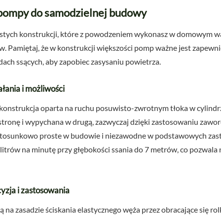
 pompy do samodzielnej budowy
prostych konstrukcji, które z powodzeniem wykonasz w domowym war
. Pamiętaj, że w konstrukcji większości pomp ważne jest zapewn
adach ssących, aby zapobiec zasysaniu powietrza.
łania i możliwości
konstrukcja oparta na ruchu posuwisto-zwrotnym tłoka w cylindr
stronę i wypychana w drugą, zazwyczaj dzięki zastosowaniu zawo
ą stosunkowo proste w budowie i niezawodne w podstawowych za
litrów na minutę przy głębokości ssania do 7 metrów, co pozwala 
yzja i zastosowania
 na zasadzie ściskania elastycznego węża przez obracające się rol