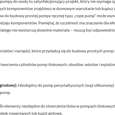
pompy do wody to satysfakcjonujący projekt, który nie wymaga sp
nych komponentów znajdziesz w domowym warsztacie lub kupisz za
ałów do budowy prostej pompy ręcznej typu „rope pump” może wyn
rodzaju komponentów. Pamiętaj, że szczelność ma znaczenie dla e
latego nie wystarczą dowolne materiały – muszą być odpowiedni
riałów i narzędzi, które przydadzą się do budowy prostych pomp 
 tworzenia cylindrów pomp tłokowych, obudów, wlotów i wylotów.
ogrodowy).
Niezbędny do pomp perystaltycznych (wąż silikonowy) 
 pomp.
To elementy niezbędne do stworzenia tłoka w pompach tłokowych 
dętek rowerowych lub kupić gotowe.