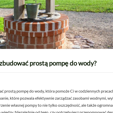
 zbudować prostą pompę do wody?
ć prostą pompę do wody, która pomoże Ci w codziennych pracach
anie, które pozwala efektywnie zarządzać zasobami wodnymi, wyko
enie własnej pompy to nie tylko oszczędność, ale także ogromna
 wiedzy. Niezależnie od tego, czy potrzebujesz przepompować des