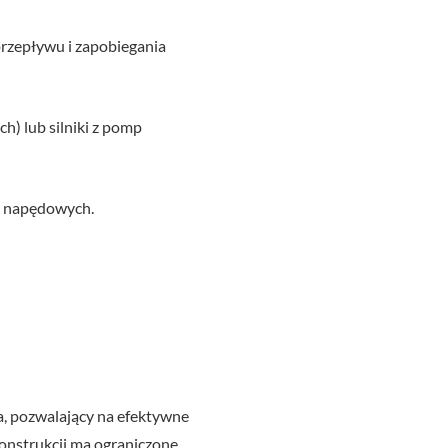
zepływu i zapobiegania
) lub silniki z pomp
 napędowych.
, pozwalający na efektywne
onstrukcji ma ograniczone