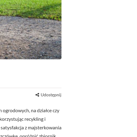
Udostępnij
 ogrodowych, na działce czy
rzystując recykling i
 satysfakcja z majsterkowania
zczówkę, opróżnić zbiornik,