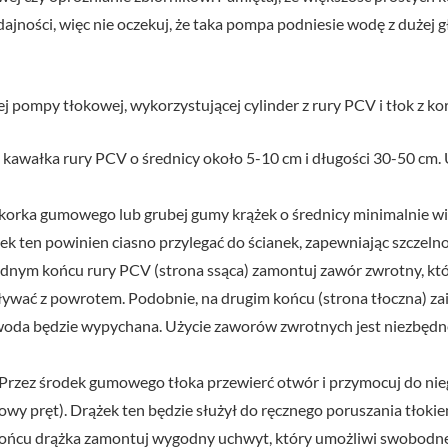
jności, więc nie oczekuj, że taka pompa podniesie wodę z dużej g
j pompy tłokowej, wykorzystującej cylinder z rury PCV i tłok z 
 kawałka rury PCV o średnicy około 5-10 cm i długości 30-50 cm. U
 korka gumowego lub grubej gumy krążek o średnicy minimalnie w
ek ten powinien ciasno przylegać do ścianek, zapewniając szczelno
dnym końcu rury PCV (strona ssąca) zamontuj zawór zwrotny, kt
pływać z powrotem. Podobnie, na drugim końcu (strona tłoczna) za
 woda będzie wypychana. Użycie zaworów zwrotnych jest niezbędn
Przez środek gumowego tłoka przewierć otwór i przymocuj do nie
owy pręt). Drążek ten będzie służył do ręcznego poruszania tłokie
ońcu drążka zamontuj wygodny uchwyt, który umożliwi swobodn