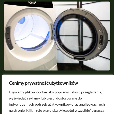
2026-06-14
Cenimy prywatność użytkowników
Podest pod pralkę - zalety umieszczenia
C
Używamy plików cookie, aby poprawić jakość przeglądania,
sprzętu na podwyższeniu
e
wyświetlać reklamy lub treści dostosowane do
indywidualnych potrzeb użytkowników oraz analizować ruch
na stronie. Kliknięcie przycisku „Akceptuj wszystkie” oznacza