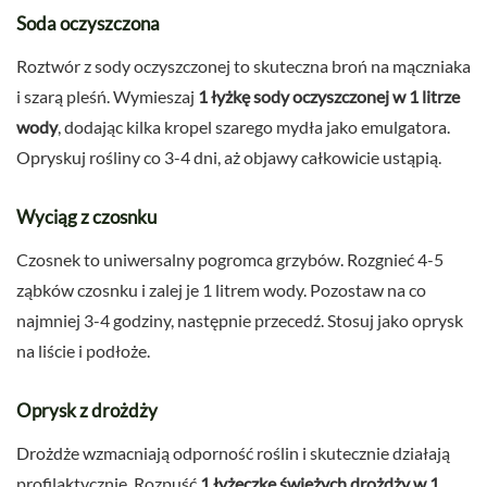
Soda oczyszczona
Roztwór z sody oczyszczonej to skuteczna broń na mączniaka
i szarą pleśń. Wymieszaj
1 łyżkę sody oczyszczonej w 1 litrze
wody
, dodając kilka kropel szarego mydła jako emulgatora.
Opryskuj rośliny co 3-4 dni, aż objawy całkowicie ustąpią.
Wyciąg z czosnku
Czosnek to uniwersalny pogromca grzybów. Rozgnieć 4-5
ząbków czosnku i zalej je 1 litrem wody. Pozostaw na co
najmniej 3-4 godziny, następnie przecedź. Stosuj jako oprysk
na liście i podłoże.
Oprysk z drożdży
Drożdże wzmacniają odporność roślin i skutecznie działają
profilaktycznie. Rozpuść
1 łyżeczkę świeżych drożdży w 1