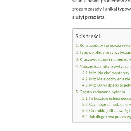
ścian, a nawet problemów z 
zrozum zasady i unikaj typow
służył przez lata.
Spis treści
Rola geodety i precyzja wy
Typowe błędy przy wytyczan
Kluczowe etapy i narzędzi
Najczęstsze mity o wytycza
Mit: „Na oko” wystarczy
Mit: Małe odchylenia nie
Mit: Obrys działki to je
Często zadawane pytania
Ile kosztuje usługa geo
Czy mogę samodzielnie 
Co zrobić, jeśli zauważ
Jak długo trwa proces 