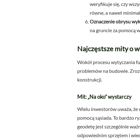
weryfikuje się, czy wsz
równe, a nawet minima
Oznaczenie obrysu wy
na gruncie za pomocą w
Najczęstsze mity o 
Wokół procesu wytyczania f
problemów na budowie. Zrozum
konstrukcji.
Mit: „Na oko” wystarczy
Wielu inwestorów uważa, że 
pomocą sąsiada. To bardzo r
geodetę jest szczególnie ważn
odpowiednim sprzętem i wiedz