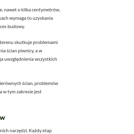
, nawet o kilka centymetrów,
dkach wymaga to uzyskania
oces budowy.
terenu skutkuje problemami
a ścian piwnicy, a w
ga uwzględnienia wszystkich
ierównych ścian, problemów
a w tym zakresie jest
ów
ich narzędzi. Każdy etap