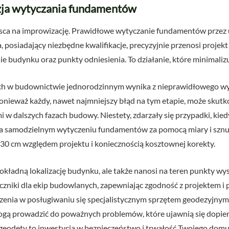
yzja wytyczania fundamentów
sca na improwizację. Prawidłowe wytyczanie fundamentów przez
, posiadający niezbędne kwalifikacje, precyzyjnie przenosi projek
ie budynku oraz punkty odniesienia. To działanie, które minimaliz
ch w budownictwie jednorodzinnym wynika z nieprawidłowego w
 ponieważ każdy, nawet najmniejszy błąd na tym etapie, może sku
 dalszych fazach budowy. Niestety, zdarzały się przypadki, kied
 na samodzielnym wytyczeniu fundamentów za pomocą miary i sznu
30 cm względem projektu i koniecznością kosztownej korekty.
okładną lokalizację budynku, ale także nanosi na teren punkty wys
czniki dla ekip budowlanych, zapewniając zgodność z projektem i
enia w posługiwaniu się specjalistycznym sprzętem geodezyjnym 
gą prowadzić do poważnych problemów, które ujawnią się dopier
geodety to inwestycja w bezpieczeństwo i trwałość Twojego domu