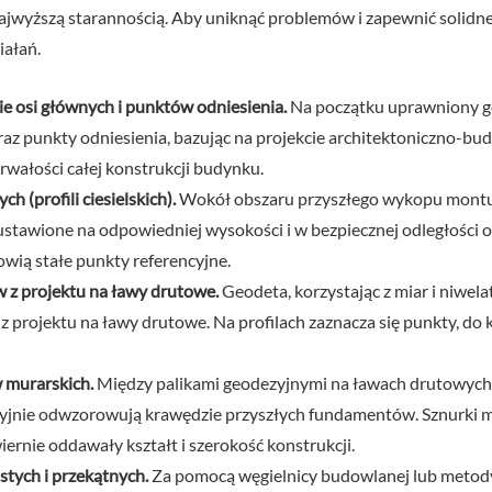
ajwyższą starannością. Aby uniknąć problemów i zapewnić solidne
iałań.
 osi głównych i punktów odniesienia.
Na początku uprawniony ge
az punkty odniesienia, bazując na projekcie architektoniczno-bu
trwałości całej konstrukcji budynku.
 (profili ciesielskich).
Wokół obszaru przyszłego wykopu montuje
ie, ustawione na odpowiedniej wysokości i w bezpiecznej odległośc
owią stałe punkty referencyjne.
 z projektu na ławy drutowe.
Geodeta, korzystając z miar i niwela
projektu na ławy drutowe. Na profilach zaznacza się punkty, do 
 murarskich.
Między palikami geodezyjnymi na ławach drutowych r
zyjnie odwzorowują krawędzie przyszłych fundamentów. Sznurki mu
rnie oddawały kształt i szerokość konstrukcji.
tych i przekątnych.
Za pomocą węgielnicy budowlanej lub metody