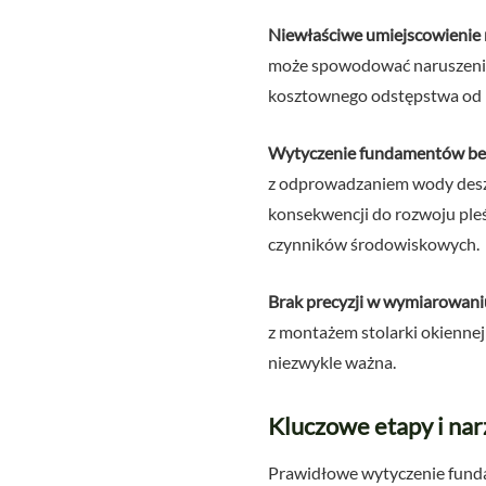
Niewłaściwe umiejscowienie
może spowodować naruszenie 
kosztownego odstępstwa od p
Wytyczenie fundamentów bez
z odprowadzaniem wody deszc
konsekwencji do rozwoju pleś
czynników środowiskowych.
Brak precyzji w wymiarowaniu
z montażem stolarki okiennej 
niezwykle ważna.
Kluczowe etapy i na
Prawidłowe wytyczenie funda