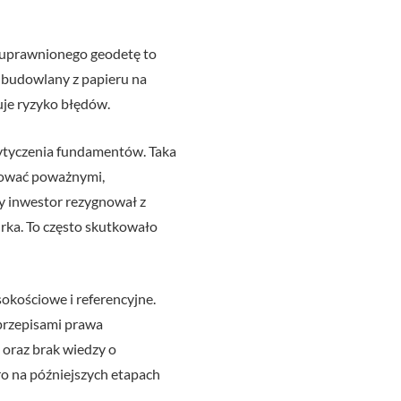
 uprawnionego geodetę to
t budowlany z papieru na
uje ryzyko błędów.
ytyczenia fundamentów. Taka
tkować poważnymi,
y inwestor rezygnował z
rka. To często skutkowało
okościowe i referencyjne.
 przepisami prawa
oraz brak wiedzy o
o na późniejszych etapach
.