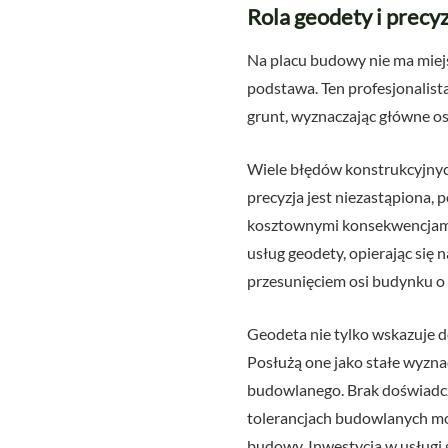
Rola geodety i prec
Na placu budowy nie ma miej
podstawa. Ten profesjonalista
grunt, wyznaczając główne os
Wiele błędów konstrukcyjny
precyzja jest niezastąpiona,
kosztownymi konsekwencjami w
usług geodety, opierając się
przesunięciem osi budynku o 
Geodeta nie tylko wskazuje d
Posłużą one jako stałe wyzna
budowlanego. Brak doświadcz
tolerancjach budowlanych mo
budowy. Inwestycja w usługi 