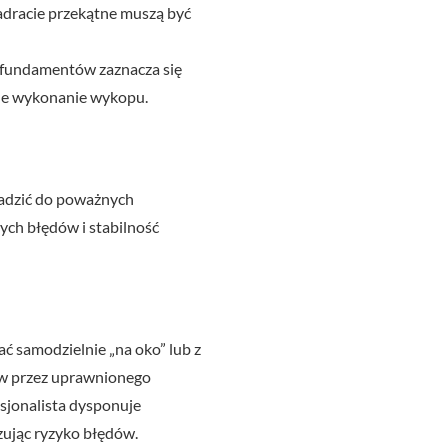
wadracie przekątne muszą być
s fundamentów zaznacza się
jne wykonanie wykopu.
adzić do poważnych
ych błędów i stabilność
 samodzielnie „na oko” lub z
ów przez uprawnionego
esjonalista dysponuje
zując ryzyko błędów.