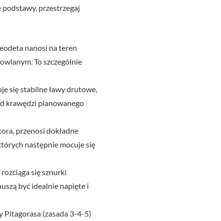
 podstawy, przestrzegaj
odeta nanosi na teren
dowlanym. To szczególnie
 się stabilne ławy drutowe,
i od krawędzi planowanego
tora, przenosi dokładne
których następnie mocuje się
ozciąga się sznurki
szą być idealnie napięte i
 Pitagorasa (zasada 3-4-5)