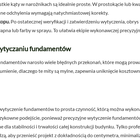
ystkie kąty w narożnikach są idealnie proste. W prostokącie lub k
lne odchylenia wymagają natychmiastowej korekty.
kopu.
Po ostatecznej weryfikacji i zatwierdzeniu wytyczenia, obry
apna lub farby w sprayu. To ułatwia ekipie wykonawczej precyzy
wytyczaniu fundamentów
undamentów narosło wiele błędnych przekonań, które mogą prow
ienie, dlaczego te mity są mylne, zapewnia uniknięcie kosztown
wytyczenie fundamentów to prosta czynność, którą można wykonać
yzykowne podejście, ponieważ precyzyjne wytyczenie fundament
e dla stabilności i trwałości całej konstrukcji budynku. Tylko prof
ą, aby przenieść projekt z dokładnością do centymetra, minimali