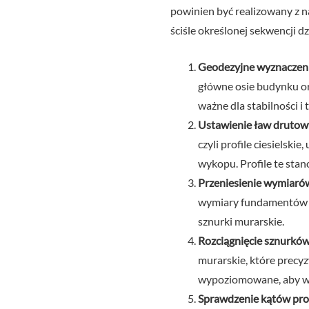
powinien być realizowany z n
ściśle określonej sekwencji dz
Geodezyjne wyznaczenie
główne osie budynku or
ważne dla stabilności i 
Ustawienie ław drutowych
czyli profile ciesielsk
wykopu. Profile te stan
Przeniesienie wymiarów
wymiary fundamentów z 
sznurki murarskie.
Rozciągnięcie sznurków
murarskie, które precy
wypoziomowane, aby wie
Sprawdzenie kątów pros