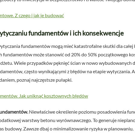
towe. Z czego i jak je budować
ytyczaniu fundamentów i ich konsekwencje
ytyczania fundamentów mogą mieć katastrofalne skutki dla całej 
h fundamentów może stanowić od 20% do 50% początkowego koszt
udżetu. Wiele przypadków pęknięć ścian w nowo wybudowanych d
damentów, często wynikającymi z błędów na etapie wytyczania. 
aniem, poznaj najczęstsze pułapki.
amentów. Jak uniknąć kosztownych błędów
 fundamentów.
Niewłaściwe określenie poziomu posadowienia fu
odatkowej warstwy betonu wyrównawczego. To generuje nieplano
zas budowy. Zawsze dbaj o minimalizowanie ryzyka w planowaniu.