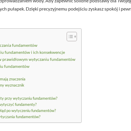
odprowadzaniem wody. Aby zapewnić solidne podstawy dla Twoje
ych pułapek. Dzięki precyzyjnemu podejściu zyskasz spokój i pew
tyczania fundamentów
iu fundamentów i ich konsekwencje
a w prawidłowym wytyczaniu fundamentów
niu fundamentów
 mają znaczenia
dyny wyznacznik
dety przy wytyczaniu fundamentów?
wytyczyć fundamenty?
ę błąd po wytyczeniu fundamentów?
wytyczania fundamentów?