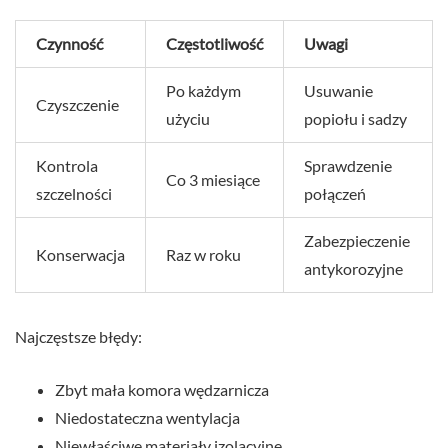
Czynność
Częstotliwość
Uwagi
Po każdym
Usuwanie
Czyszczenie
użyciu
popiołu i sadzy
Kontrola
Sprawdzenie
Co 3 miesiące
szczelności
połączeń
Zabezpieczenie
Konserwacja
Raz w roku
antykorozyjne
Najczęstsze błędy:
Zbyt mała komora wędzarnicza
Niedostateczna wentylacja
Niewłaściwe materiały izolacyjne