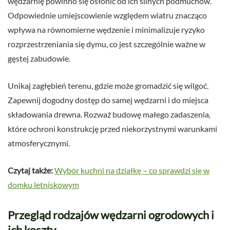
wędzarnię powinno się osłonić od ich silnych podmuchów.
Odpowiednie umiejscowienie względem wiatru znacząco
wpływa na równomierne wędzenie i minimalizuje ryzyko
rozprzestrzeniania się dymu, co jest szczególnie ważne w
gęstej zabudowie.
Unikaj zagłębień terenu, gdzie może gromadzić się wilgoć.
Zapewnij dogodny dostęp do samej wędzarni i do miejsca
składowania drewna. Rozważ budowę małego zadaszenia,
które ochroni konstrukcję przed niekorzystnymi warunkami
atmosferycznymi.
Czytaj także:
Wybór kuchni na działkę – co sprawdzi się w
domku letniskowym
Przegląd rodzajów wędzarni ogrodowych i
ich koszty