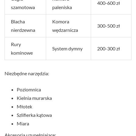
400-600 zł
szamotowa
paleniska
Blacha
Komora
300-500 zł
nierdzewna
wędzarnicza
Rury
System dymny
200-300 zł
kominowe
Niezbędne narzędzia:
Poziomnica
Kielnia murarska
Młotek
Szlifierka kątowa
Miara
Akcesoria uzupełniające: