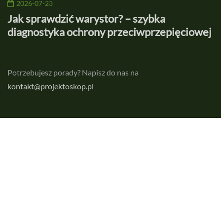
2026-07-23
Jak sprawdzić warystor? – szybka
D
diagnostyka ochrony przeciwprzepięciowej
Potrzebujesz porady? Napisz do nas na
kontakt@projektoskop.pl