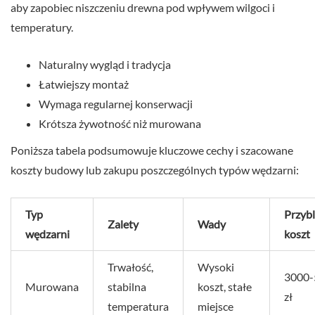
aby zapobiec niszczeniu drewna pod wpływem wilgoci i
temperatury.
Naturalny wygląd i tradycja
Łatwiejszy montaż
Wymaga regularnej konserwacji
Krótsza żywotność niż murowana
Poniższa tabela podsumowuje kluczowe cechy i szacowane
koszty budowy lub zakupu poszczególnych typów wędzarni:
Typ
Przyb
Zalety
Wady
wędzarni
koszt
Trwałość,
Wysoki
3000-
Murowana
stabilna
koszt, stałe
zł
temperatura
miejsce