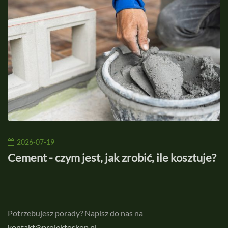
2026-07-19
ny
Cement - czym jest, jak zrobić, ile kosztuje?
W
a
Potrzebujesz porady? Napisz do nas na
kontakt@projektoskop.pl