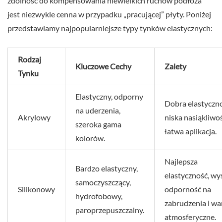
zdolność do kompensowania niewielkich ruchów podłoża
jest niezwykle cenna w przypadku „pracującej” płyty. Poniżej
przedstawiamy najpopularniejsze typy tynków elastycznych:
Rodzaj
Kluczowe Cechy
Zalety
Tynku
Elastyczny, odporny
Dobra elastyczno
na uderzenia,
Akrylowy
niska nasiąkliwoś
szeroka gama
łatwa aplikacja.
kolorów.
Najlepsza
Bardzo elastyczny,
elastyczność, wy
samoczyszczący,
Silikonowy
odporność na
hydrofobowy,
zabrudzenia i wa
paroprzepuszczalny.
atmosferyczne.