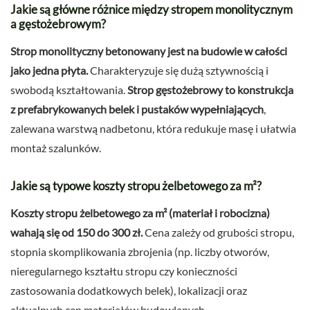
Jakie są główne różnice między stropem monolitycznym
a gęstożebrowym?
Strop monolityczny betonowany jest na budowie w całości
jako jedna płyta.
Charakteryzuje się dużą sztywnością i
swobodą kształtowania.
Strop gęstożebrowy to konstrukcja
z prefabrykowanych belek i pustaków wypełniających
,
zalewana warstwą nadbetonu, która redukuje masę i ułatwia
montaż szalunków.
Jakie są typowe koszty stropu żelbetowego za m²?
Koszty stropu żelbetowego za m² (materiał i robocizna)
wahają się od 150 do 300 zł.
Cena zależy od grubości stropu,
stopnia skomplikowania zbrojenia (np. liczby otworów,
nieregularnego kształtu stropu czy konieczności
zastosowania dodatkowych belek), lokalizacji oraz
aktualnych cen materiałów budowlanych.