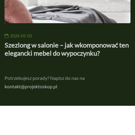
2026-05-02
Szezlong w salonie – jak wkomponować ten
P
elegancki mebel do wypoczynku?
w
Potrzebujesz porady? Napisz do nas na
kontakt@projektoskop.pl