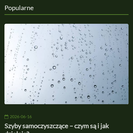
Popularne
2026-06-16
Szyby samoczyszczące – czym są i jak
B