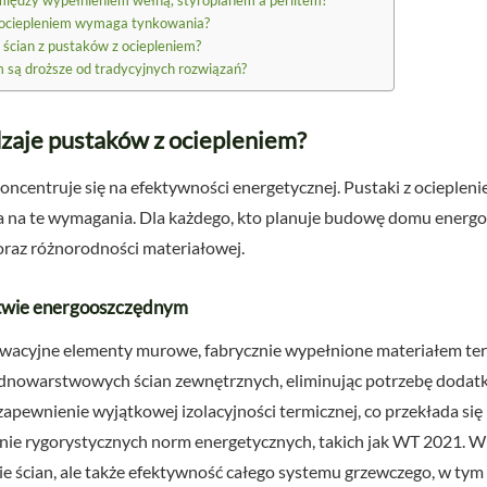
 między wypełnieniem wełną, styropianem a perlitem?
z ociepleniem wymaga tynkowania?
 ścian z pustaków z ociepleniem?
m są droższe od tradycyjnych rozwiązań?
odzaje pustaków z ociepleniem?
centruje się na efektywności energetycznej. Pustaki z ocieplen
a na te wymagania. Dla każdego, kto planuje budowę domu energo
i oraz różnorodności materiałowej.
ictwie energooszczędnym
nowacyjne elementy murowe, fabrycznie wypełnione materiałem te
nowarstwowych ścian zewnętrznych, eliminując potrzebę dodatk
zapewnienie wyjątkowej izolacyjności termicznej, co przekłada się
nie rygorystycznych norm energetycznych, takich jak WT 2021. W
lenie ścian, ale także efektywność całego systemu grzewczego, w t