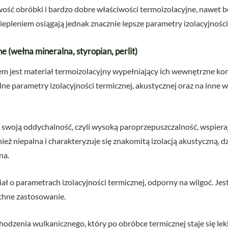
twość obróbki i bardzo dobre właściwości termoizolacyjne, nawet
iepleniem osiągają jednak znacznie lepsze parametry izolacyjności
 (wełna mineralna, styropian, perlit)
em jest materiał termoizolacyjny wypełniający ich wewnętrzne k
e parametry izolacyjności termicznej, akustycznej oraz na inne wł
 swoją oddychalność, czyli wysoką paroprzepuszczalność, wspiera
eż niepalna i charakteryzuje się znakomitą izolacją akustyczną, d
na.
ał o parametrach izolacyjności termicznej, odporny na wilgoć. Jest
chne zastosowanie.
odzenia wulkanicznego, który po obróbce termicznej staje się lek