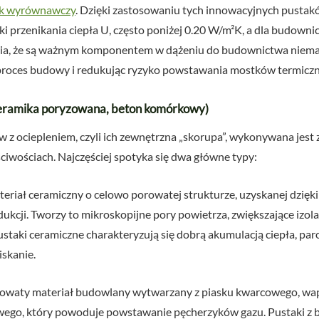
ik wyrównawczy
. Dzięki zastosowaniu tych innowacyjnych pustak
ki przenikania ciepła U, często poniżej 0.20 W/m²K, a dla budow
wia, że są ważnym komponentem w dążeniu do budownictwa niema
 proces budowy i redukując ryzyko powstawania mostków termiczn
ceramika poryzowana, beton komórkowy)
 z ociepleniem, czyli ich zewnętrzna „skorupa”, wykonywana jest
ciwościach. Najczęściej spotyka się dwa główne typy:
eriał ceramiczny o celowo porowatej strukturze, uzyskanej dzięk
ukcji. Tworzy to mikroskopijne pory powietrza, zwiększające izola
ustaki ceramiczne charakteryzują się dobrą akumulacją ciepła, pa
skanie.
rowaty materiał budowlany wytwarzany z piasku kwarcowego, wap
wego, który powoduje powstawanie pęcherzyków gazu. Pustaki z