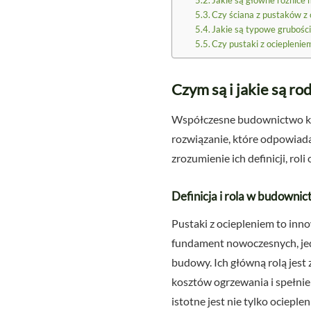
Jakie są główne różnice
Czy ściana z pustaków 
Jakie są typowe grubości
Czy pustaki z ocieplenie
Czym są i jakie są r
Współczesne budownictwo kon
rozwiązanie, które odpowiad
zrozumienie ich definicji, rol
Definicja i rola w budown
Pustaki z ociepleniem to in
fundament nowoczesnych, jed
budowy. Ich główną rolą jest 
kosztów ogrzewania i spełnie
istotne jest nie tylko ociep