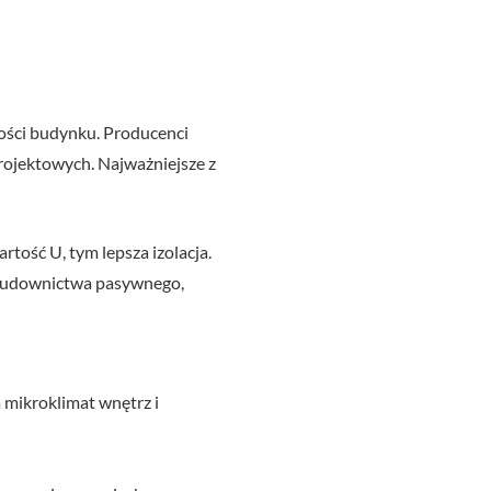
łości budynku. Producenci
rojektowych. Najważniejsze z
rtość U, tym lepsza izolacja.
a budownictwa pasywnego,
 mikroklimat wnętrz i