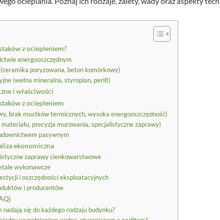
go ocieplania. Poznaj ich rodzaje, zalety, wady oraz aspekty tec
ustaków z ociepleniem?
wnictwie energooszczędnym
e (ceramika poryzowana, beton komórkowy)
jne (wełna mineralna, styropian, perlit)
zne i właściwości
staków z ociepleniem
owy, brak mostków termicznych, wysoka energooszczędność)
materiału, precyzja murowania, specjalistyczne zaprawy)
budownictwem pasywnym
aliza ekonomiczna
alistyczne zaprawy cienkowarstwowe
etale wykonawcze
stycji i oszczędności eksploatacyjnych
oduktów i producentów
FAQ)
m nadają się do każdego rodzaju budynku?