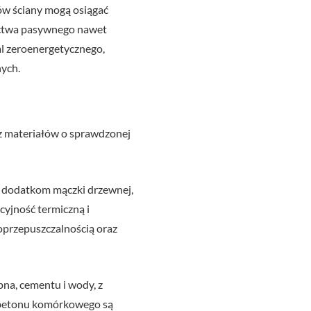
ów ściany mogą osiągać
nictwa pasywnego nawet
l zeroenergetycznego,
ych.
 z materiałów o sprawdzonej
i dodatkom mączki drzewnej,
cyjność termiczną i
roprzepuszczalnością oraz
na, cementu i wody, z
 betonu komórkowego są