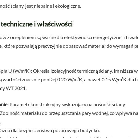
ść ściany, jest niepalne i ekologiczne.
techniczne i właściwości
w z ociepleniem są ważne dla efektywności energetycznej i trwa
e, które pozwalają precyzyjnie dopasować materiał do wymagań p
ła U (W/m²K): Określa izolacyjność termiczną ściany. Im niższa wa
ją wartości znacznie poniżej 0.20 W/m²K, a nawet 0.15 W/m²K dl
rmy WT 2021.
nie:
Parametr konstrukcyjny, wskazujący na nośność ściany.
Zdolność materiału do przepuszczania pary wodnej, co wpływa na
.
żna dla bezpieczeństwa pożarowego budynku.