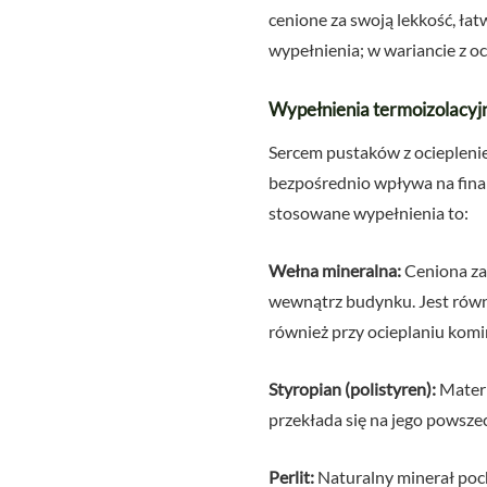
cenione za swoją lekkość, ła
wypełnienia; w wariancie z oc
Wypełnienia termoizolacyjne
Sercem pustaków z ociepleni
bezpośrednio wpływa na finaln
stosowane wypełnienia to:
Wełna mineralna:
Ceniona za
wewnątrz budynku. Jest równi
również przy ocieplaniu komi
Styropian (polistyren):
Materi
przekłada się na jego powsze
Perlit:
Naturalny minerał poch