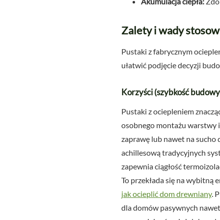
Akumulacja ciepła:
Zdol
Zalety i wady stoso
Pustaki z fabrycznym ocieplen
ułatwić podjęcie decyzji budo
Korzyści (szybkość budowy
Pustaki z ociepleniem znacz
osobnego montażu warstwy iz
zaprawę lub nawet na sucho d
achillesową tradycyjnych sys
zapewnia ciągłość termoizolac
To przekłada się na wybitną 
jak ocieplić dom drewniany
. 
dla domów pasywnych nawet p