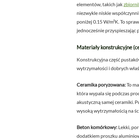
elementów, takich jak
zbiorn
niezwykle niskie współczynni
poniżej 0.15 W/m²K. To spra
jednocześnie przyspieszając
Materiały konstrukcyjne (
Konstrukcyjna część pustaków
wytrzymałości i dobrych właś
Ceramika poryzowana:
To mat
która wypala się podczas prod
akustyczną samej ceramiki. P
wysoką wytrzymałością na ści
Beton komórkowy:
Lekki, po
dodatkiem proszku aluminio