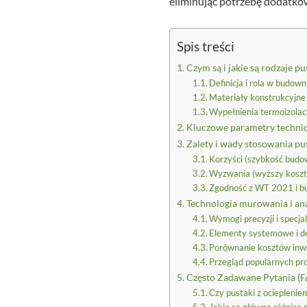
eliminując potrzebę dodatkowe
Spis treści
Czym są i jakie są rodzaje p
Definicja i rola w budo
Materiały konstrukcyjn
Wypełnienia termoizolacy
Kluczowe parametry technic
Zalety i wady stosowania pu
Korzyści (szybkość bud
Wyzwania (wyższy koszt 
Zgodność z WT 2021 i 
Technologia murowania i an
Wymogi precyzji i specj
Elementy systemowe i d
Porównanie kosztów inwe
Przegląd popularnych pr
Często Zadawane Pytania (
Czy pustaki z ocieplenie