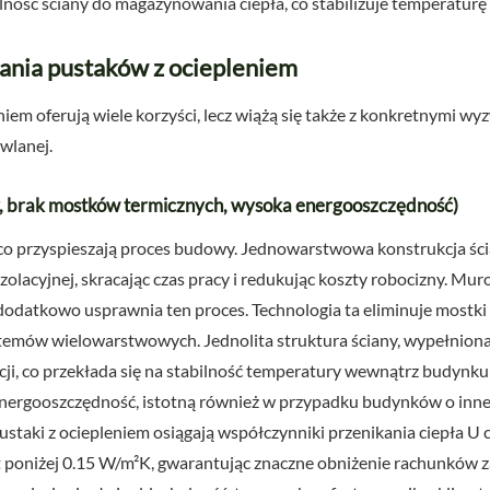
ność ściany do magazynowania ciepła, co stabilizuje temperaturę
wania pustaków z ociepleniem
iem oferują wiele korzyści, lecz wiążą się także z konkretnymi wy
wlanej.
, brak mostków termicznych, wysoka energooszczędność)
ąco przyspieszają proces budowy. Jednowarstwowa konstrukcja ści
olacyjnej, skracając czas pracy i redukując koszty robocizny. M
odatkowo usprawnia ten proces. Technologia ta eliminuje mostki 
temów wielowarstwowych. Jednolita struktura ściany, wypełniona i
ji, co przekłada się na stabilność temperatury wewnątrz budynku i
energooszczędność, istotną również w przypadku budynków o innej 
Pustaki z ociepleniem osiągają współczynniki przenikania ciepła U 
oniżej 0.15 W/m²K, gwarantując znaczne obniżenie rachunków za