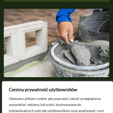
2026-07-19
Cenimy prywatność użytkowników
Cement - czym jest, jak zrobić, ile kosztuje?
S
Używamy plików cookie, aby poprawić jakość przeglądania,
w
wyświetlać reklamy lub treści dostosowane do
indywidualnych potrzeb użytkowników oraz analizować ruch