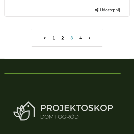
Udostępnij
«
1
2
3
4
»