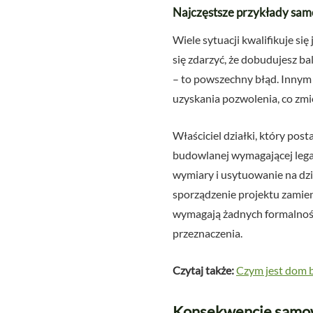
Najczęstsze przykłady sam
Wiele sytuacji kwalifikuje s
się zdarzyć, że dobudujesz 
– to powszechny błąd. Innym 
uzyskania pozwolenia, co zm
Właściciel działki, który po
budowlanej wymagającej legali
wymiary i usytuowanie na dzi
sporządzenie projektu zamienne
wymagają żadnych formalności
przeznaczenia.
Czytaj także:
Czym jest dom bu
Konsekwencje samowo