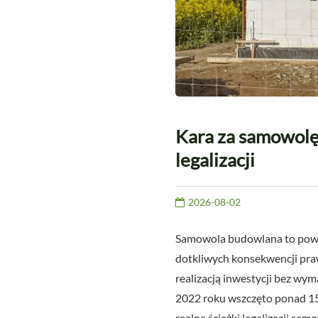
Kara za samowolę
legalizacji
2026-08-02
Samowola budowlana to poważ
dotkliwych konsekwencji praw
realizacją inwestycji bez w
2022 roku wszczęto ponad 15 0
realne ścieżki legalizacji s