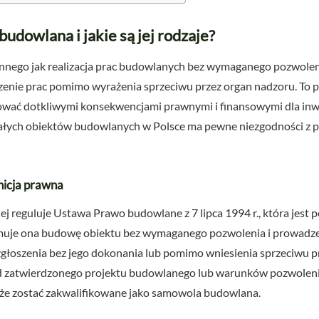
udowlana i jakie są jej rodzaje?
nnego jak realizacja prac budowlanych bez wymaganego pozwolen
enie prac pomimo wyrażenia sprzeciwu przez organ nadzoru. To 
wać dotkliwymi konsekwencjami prawnymi i finansowymi dla inwes
łych obiektów budowlanych w Polsce ma pewne niezgodności z p
nicja prawna
ej reguluje Ustawa Prawo budowlane z 7 lipca 1994 r., która jes
jmuje ona budowę obiektu bez wymaganego pozwolenia i prowadz
głoszenia bez jego dokonania lub pomimo wniesienia sprzeciwu p
od zatwierdzonego projektu budowlanego lub warunków pozwoleni
że zostać zakwalifikowane jako samowola budowlana.