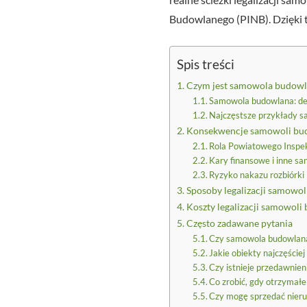
Budowlanego (PINB). Dzięki t
Spis treści
Czym jest samowola budowlana
Samowola budowlana: def
Najczęstsze przykłady s
Konsekwencje samowoli budo
Rola Powiatowego Inspe
Kary finansowe i inne sa
Ryzyko nakazu rozbiórki
Sposoby legalizacji samowol
Koszty legalizacji samowol
Często zadawane pytania
Czy samowola budowlana
Jakie obiekty najczęści
Czy istnieje przedawnien
Co zrobić, gdy otrzymał
Czy mogę sprzedać nier