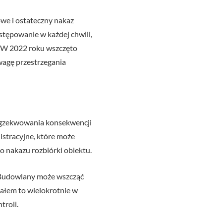
we i ostateczny nakaz
tępowanie w każdej chwili,
i. W 2022 roku wszczęto
wagę przestrzegania
egzekwowania konsekwencji
stracyjne, które może
o nakazu rozbiórki obiektu.
ór Budowlany może wszcząć
iałem to wielokrotnie w
troli.