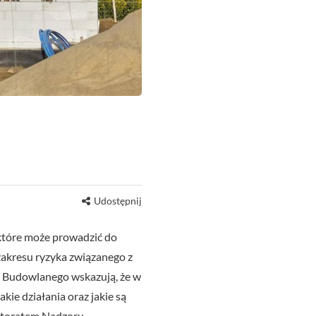
Udostępnij
które może prowadzić do
zakresu ryzyka związanego z
u Budowlanego wskazują, że w
ie działania oraz jakie są
ektoratem Nadzoru