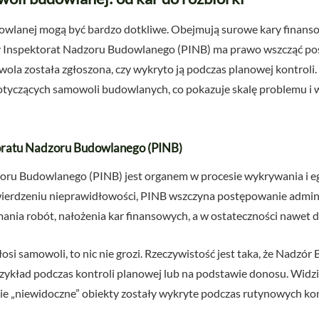
lanej mogą być bardzo dotkliwe. Obejmują surowe kary finanso
y Inspektorat Nadzoru Budowlanego (PINB) ma prawo wszcząć pos
owola została zgłoszona, czy wykryto ją podczas planowej kontrol
yczących samowoli budowlanych, co pokazuje skalę problemu i 
oratu Nadzoru Budowlanego (PINB)
oru Budowlanego (PINB) jest organem w procesie wykrywania i 
ierdzeniu nieprawidłowości, PINB wszczyna postępowanie admini
nia robót, nałożenia kar finansowych, a w ostateczności nawet d
zgłosi samowoli, to nic nie grozi. Rzeczywistość jest taka, że Nadz
zykład podczas kontroli planowej lub na podstawie donosu. Widz
nie „niewidoczne” obiekty zostały wykryte podczas rutynowych kon