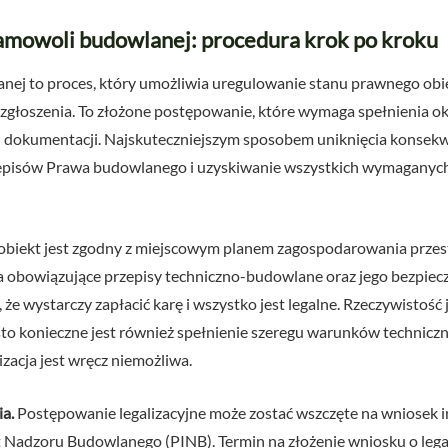
samowoli budowlanej: procedura krok po kroku
anej to proces, który umożliwia uregulowanie stanu prawnego o
głoszenia. To złożone postępowanie, które wymaga spełnienia o
 dokumentacji. Najskuteczniejszym sposobem uniknięcia konsek
przepisów Prawa budowlanego i uzyskiwanie wszystkich wymaganych
śli obiekt jest zgodny z miejscowym planem zagospodarowania przes
 obowiązujące przepisy techniczno-budowlane oraz jego bezpiec
 że wystarczy zapłacić karę i wszystko jest legalne. Rzeczywistość 
sto konieczne jest również spełnienie szeregu warunków techniczn
zacja jest wręcz niemożliwa.
a.
Postępowanie legalizacyjne może zostać wszczęte na wniosek i
Nadzoru Budowlanego (PINB). Termin na złożenie wniosku o lega