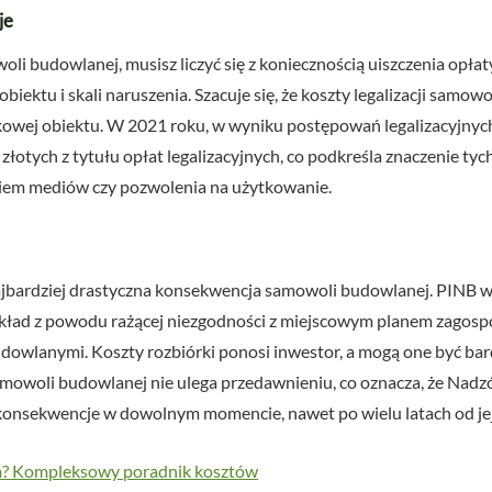
je
 budowlanej, musisz liczyć się z koniecznością uiszczenia opłaty 
obiektu i skali naruszenia. Szacuje się, że koszty legalizacji sam
owej obiektu. W 2021 roku, w wyniku postępowań legalizacyjnyc
łotych z tytułu opłat legalizacyjnych, co podkreśla znaczenie ty
iem mediów czy pozwolenia na użytkowanie.
ajbardziej drastyczna konsekwencja samowoli budowlanej. PINB wyd
zykład z powodu rażącej niezgodności z miejscowym planem zagos
udowlanymi. Koszty rozbiórki ponosi inwestor, a mogą one być ba
amowoli budowlanej nie ulega przedawnieniu, co oznacza, że Na
 konsekwencje w dowolnym momencie, nawet po wielu latach od je
om? Kompleksowy poradnik kosztów