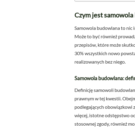
Czym jest samowola b
Samowola budowlana to nic i
Może to być również prowadz
przepisów, które może skutko
30% wszystkich nowo powsta
realizowanych bez niego.
Samowola budowlana: defi
Definicję samowoli budowlan
prawnym w tej kwestii. Obe
podlegających obowiązkowi z
więcej, istotne odstępstwo 
stosownej zgody, również mo