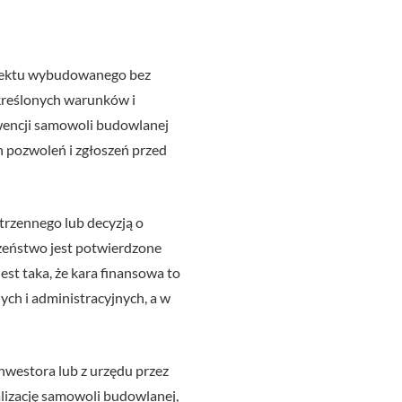
biektu wybudowanego bez
kreślonych warunków i
wencji samowoli budowlanej
 pozwoleń i zgłoszeń przed
trzennego lub decyzją o
zeństwo jest potwierdzone
jest taka, że kara finansowa to
ych i administracyjnych, a w
nwestora lub z urzędu przez
lizację samowoli budowlanej,