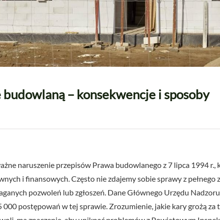
 budowlaną – konsekwencje i sposoby
ne naruszenie przepisów Prawa budowlanego z 7 lipca 1994 r., 
nych i finansowych. Często nie zdajemy sobie sprawy z pełnego 
ymaganych pozwoleń lub zgłoszeń. Dane Głównego Urzędu Nadzor
00 postępowań w tej sprawie. Zrozumienie, jakie kary grożą za tak
amowoli, ma znaczenie, aby uniknąć problemów z Powiatowym Insp