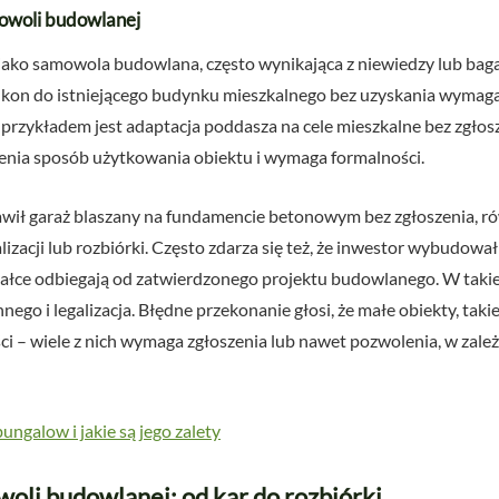
owoli budowlanej
ię jako samowola budowlana, często wynikająca z niewiedzy lub ba
balkon do istniejącego budynku mieszkalnego bez uzyskania wym
przykładem jest adaptacja poddasza na cele mieszkalne bez zgło
ienia sposób użytkowania obiektu i wymaga formalności.
stawił garaż blaszany na fundamencie betonowym bez zgłoszenia, r
zacji lub rozbiórki. Często zdarza się też, że inwestor wybudował
ałce odbiegają od zatwierdzonego projektu budowlanego. W takiej 
go i legalizacja. Błędne przekonanie głosi, że małe obiekty, takie 
 – wiele z nich wymaga zgłoszenia lub nawet pozwolenia, w zależno
ngalow i jakie są jego zalety
li budowlanej: od kar do rozbiórki