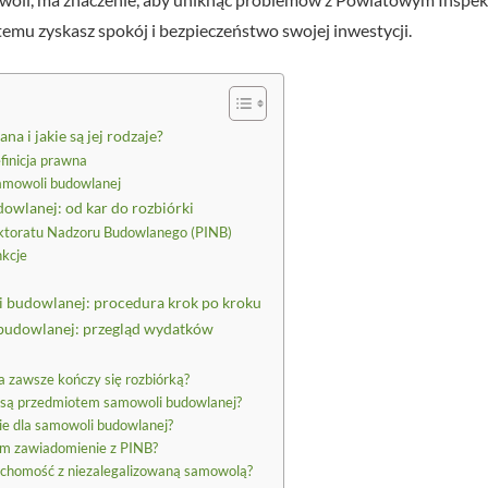
emu zyskasz spokój i bezpieczeństwo swojej inwestycji.
 i jakie są jej rodzaje?
inicja prawna
amowoli budowlanej
wlanej: od kar do rozbiórki
ktoratu Nadzoru Budowlanego (PINB)
nkcje
i budowlanej: procedura krok po kroku
i budowlanej: przegląd wydatków
 zawsze kończy się rozbiórką?
ej są przedmiotem samowoli budowlanej?
ie dla samowoli budowlanej?
em zawiadomienie z PINB?
uchomość z niezalegalizowaną samowolą?