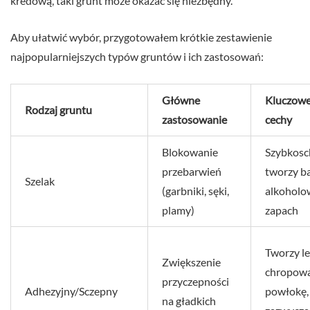
kredową, taki grunt może okazać się niezbędny.
Aby ułatwić wybór, przygotowałem krótkie zestawienie
najpopularniejszych typów gruntów i ich zastosowań:
Główne
Kluczow
Rodzaj gruntu
zastosowanie
cechy
Blokowanie
Szybkosc
przebarwień
tworzy ba
Szelak
(garbniki, sęki,
alkoholo
plamy)
zapach
Tworzy l
Zwiększenie
chropow
przyczepności
Adhezyjny/Sczepny
powłokę,
na gładkich