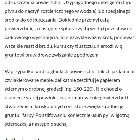
odtłuszczania powierzchni. Użyj łagodnego detergentu (np.
płynu do naczyń rozcieńczonego w wodzie) lub specjalnego
środka do odtłuszczania. Dokładnie przemyj całą
powierzchnię, a następnie spłucz czystą wodą i pozostaw do
całkowitego wyschnięcia. To niezwykle ważny krok, ponieważ
wszelkie resztki brudu, kurzu czy tłuszczu uniemożliwią
gruntowi prawidłowe związanie z podłożem.
W przypadku bardzo gładkich powierzchni, takich jak laminat
czy lakierowane meble, delikatnie zeszlifuj je papierem
ściernym o drobnej gradacji (np. 180-220). Nie chodzi o
usunięcie starej powłoki, lecz o zmatowienie powierzchni i
stworzenie mikroskopijnych rys, które zwiększą adhezję
gruntu i farby. Po szlifowaniu koniecznie usuń pył wilgotną
ściereczką, a następnie suchą.