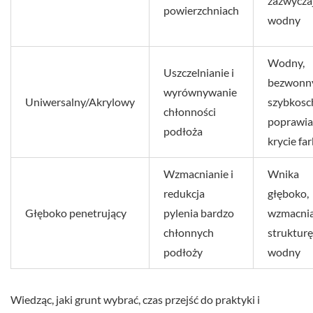
zazwycza
powierzchniach
wodny
Wodny,
Uszczelnianie i
bezwonny
wyrównywanie
Uniwersalny/Akrylowy
szybkosc
chłonności
poprawia
podłoża
krycie fa
Wzmacnianie i
Wnika
redukcja
głęboko,
Głęboko penetrujący
pylenia bardzo
wzmacni
chłonnych
strukturę
podłoży
wodny
Wiedząc, jaki grunt wybrać, czas przejść do praktyki i