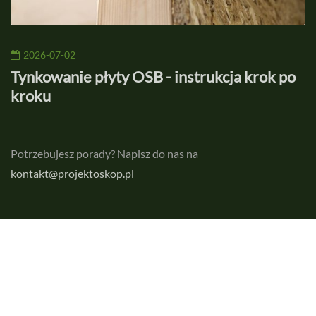
2026-07-02
?
Tynkowanie płyty OSB - instrukcja krok po
J
kroku
m
Potrzebujesz porady? Napisz do nas na
kontakt@projektoskop.pl