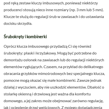
pod ręką zestaw kluczy imbusowych, ponieważ niektórzy
producenci stosują nieco inne rozmiary (np. 3 mm lub 5 mm).
Klucze te służą do regulacji śrub w zawiasach i do ustawiania
docisku skrzydła.
Śrubokręty i kombinerki
Oprócz klucza imbusowego przydadzą Ci się również
śrubokręty: płaski i krzyżakowy. Mogą być potrzebne do
demontażu osłonek na zawiasach lub do regulacji niektórych
elementów ryglujących. Czasem, na przykład do delikatnego
obracania grzybków mimośrodowych bez specjalnego klucza,
pomocne mogą okazać się małe kombinerki. Zawsze jednak
działaj z wyczuciem, aby nie uszkodzić elementów. Dbałość o
stolarkę okienną i drzwiową jest ważna dla komfortu
domowego, a jej zakres może obejmować zarówno regulację,
jak i ocieplenie drzwi wejściowych. Z mojego doświadczenia