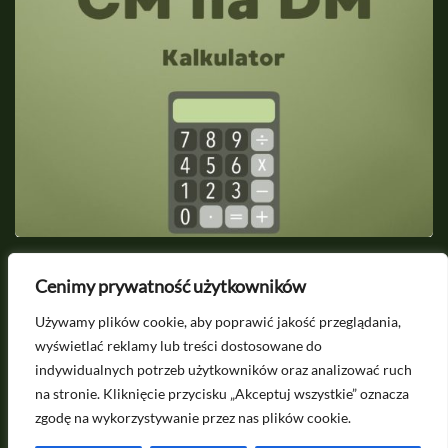
2026-07-16
Cenimy prywatność użytkowników
Przelicznik cm na dm - kalkulator
G
Używamy plików cookie, aby poprawić jakość przeglądania,
p
wyświetlać reklamy lub treści dostosowane do
indywidualnych potrzeb użytkowników oraz analizować ruch
na stronie. Kliknięcie przycisku „Akceptuj wszystkie” oznacza
Potrzebujesz porady? Napisz do nas na
zgodę na wykorzystywanie przez nas plików cookie.
kontakt@projektoskop.pl