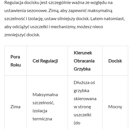
Regulacja docisku jest szczególnie ważna ze względu na
ustawienia sezonowe. Zimą, aby zapewnić maksymalną
szczelność i izolację, ustaw silniejszy docisk. Latem natomiast,
aby odciążyć uszczelki i mechanizmy, możesz nieco
zmniejszyć docisk.
Kierunek
Pora
Cel Regulacji
Obracania
Docisk
Roku
Grzybka
Dłuższa oś
grzybka
Maksymalna
skierowana
szczelność,
Zima
w stronę
Mocny
izolacja
uszczelki
termiczna
(do