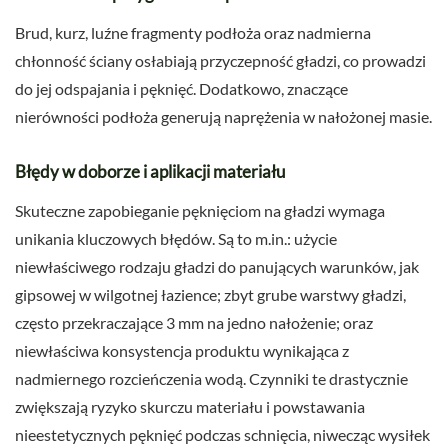
Brud, kurz, luźne fragmenty podłoża oraz nadmierna
chłonność ściany osłabiają przyczepność gładzi, co prowadzi
do jej odspajania i pęknięć. Dodatkowo, znaczące
nierówności podłoża generują naprężenia w nałożonej masie.
Błędy w doborze i aplikacji materiału
Skuteczne zapobieganie pęknięciom na gładzi wymaga
unikania kluczowych błędów. Są to m.in.: użycie
niewłaściwego rodzaju gładzi do panujących warunków, jak
gipsowej w wilgotnej łazience; zbyt grube warstwy gładzi,
często przekraczające 3 mm na jedno nałożenie; oraz
niewłaściwa konsystencja produktu wynikająca z
nadmiernego rozcieńczenia wodą. Czynniki te drastycznie
zwiększają ryzyko skurczu materiału i powstawania
nieestetycznych pęknięć podczas schnięcia, niwecząc wysiłek