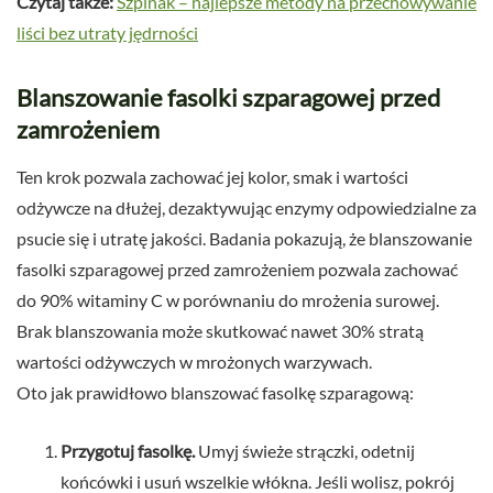
Czytaj także:
Szpinak – najlepsze metody na przechowywanie
liści bez utraty jędrności
Blanszowanie fasolki szparagowej przed
zamrożeniem
Ten krok pozwala zachować jej kolor, smak i wartości
odżywcze na dłużej, dezaktywując enzymy odpowiedzialne za
psucie się i utratę jakości. Badania pokazują, że blanszowanie
fasolki szparagowej przed zamrożeniem pozwala zachować
do 90% witaminy C w porównaniu do mrożenia surowej.
Brak blanszowania może skutkować nawet 30% stratą
wartości odżywczych w mrożonych warzywach.
Oto jak prawidłowo blanszować fasolkę szparagową:
Przygotuj fasolkę.
Umyj świeże strączki, odetnij
końcówki i usuń wszelkie włókna. Jeśli wolisz, pokrój