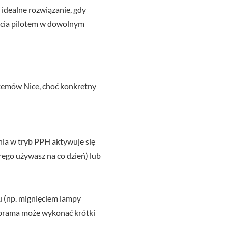
 idealne rozwiązanie, gdy
ięcia pilotem w dowolnym
temów Nice, choć konkretny
nia w tryb PPH aktywuje się
ego używasz na co dzień) lub
u (np. mignięciem lampy
 brama może wykonać krótki