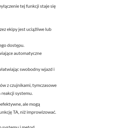
ączenie tej funkcji staje się
ez ekipy jest uciążliwe lub
ego dostępu.
iwiające automatyczne
 ułatwiając swobodny wjazd i
mów z czujnikami, tymczasowe
 reakcji systemu.
ieefektywne, ale mogą
unkcję TA, niż improwizować.
go systemu i metod