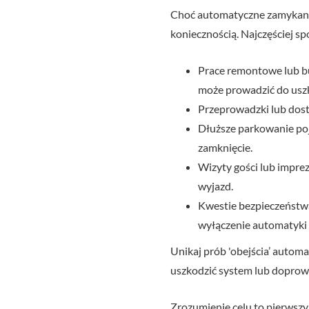
Choć automatyczne zamykanie t
koniecznością. Najczęściej 
Prace remontowe lub bud
może prowadzić do usz
Przeprowadzki lub dos
Dłuższe parkowanie poj
zamknięcie.
Wizyty gości lub impre
wyjazd.
Kwestie bezpieczeństwa
wyłączenie automatyki 
Unikaj prób 'obejścia’ automa
uszkodzić system lub doprowa
Zrozumienie celu to pierwszy