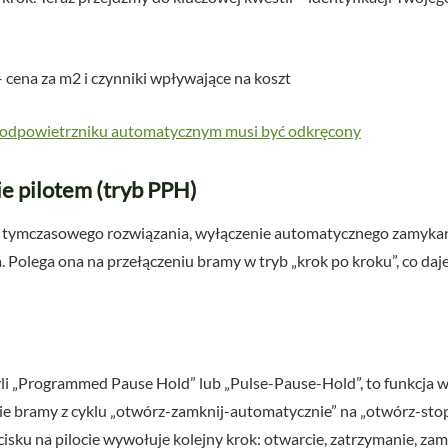
cena za m2 i czynniki wpływające na koszt
 odpowietrzniku automatycznym musi być odkręcony
e pilotem (tryb PPH)
 i tymczasowego rozwiązania, wyłączenie automatycznego zamykani
. Polega ona na przełączeniu bramy w tryb „krok po kroku”, co daje
yli „Programmed Pause Hold” lub „Pulse-Pause-Hold”, to funkcja 
ie bramy z cyklu „otwórz-zamknij-automatycznie” na „otwórz-sto
ycisku na pilocie wywołuje kolejny krok: otwarcie, zatrzymanie, za