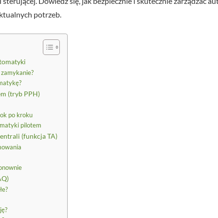
sterującej. Dowiedz się, jak bezpiecznie i skutecznie zarządzać a
aktualnych potrzeb.
utomatyki
 zamykanie?
matykę?
em (tryb PPH)
ok po kroku
matyki pilotem
ntrali (funkcja TA)
mowania
ponownie
AQ)
łe?
ję?