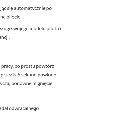
jąc się automatycznie po
a pilocie.
sługi swojego modelu pilota i
ncji.
pracy, po prostu powtórz
e przez 3-5 sekund powinno
yczaj ponowne mignięcie
 nadal odwracalnego