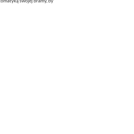
utomatyką swojej bramy, by