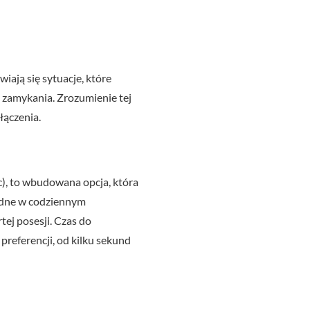
iają się sytuacje, które
 zamykania. Zrozumienie tej
łączenia.
), to wbudowana opcja, która
godne w codziennym
ej posesji. Czas do
referencji, od kilku sekund