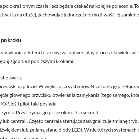
 po określonym czasie, lecz będzie czekać na kolejne polecenie. To
otwarta na dłużej, zachowując jednocześnie możliwość jej zamkn
 po kroku
amykania pilotem to zazwyczaj uniwersalny proces dla wielu sys
tępuj zgodnie z poniższymi krokami:
est otwarta.
rzycisk na pilocie. W większości systemów Nice funkcję przełącza
ięcie głównego przycisku otwierania/zamykania (tego samego, któr
OP, jeśli pilot taki posiada.
przycisk. Przytrzymaj go przez około 3-5 sekund.
lub centrali. Często centrala sterująca zasygnalizuje zmianę tryb
 dźwiękiem lub zmianą stanu diody LED). W niektórych systemach
 potwierdzający zmianę.