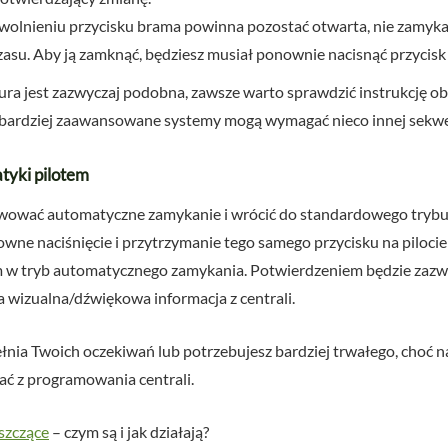
zwolnieniu przycisku brama powinna pozostać otwarta, nie zamyka
su. Aby ją zamknąć, będziesz musiał ponownie nacisnąć przycisk n
ra jest zazwyczaj podobna, zawsze warto sprawdzić instrukcję ob
ub bardziej zaawansowane systemy mogą wymagać nieco innej sekwe
tyki pilotem
ować automatyczne zamykanie i wrócić do standardowego trybu 
wne naciśnięcie i przytrzymanie tego samego przycisku na piloci
m w tryb automatycznego zamykania. Potwierdzeniem będzie zazw
a wizualna/dźwiękowa informacja z centrali.
pełnia Twoich oczekiwań lub potrzebujesz bardziej trwałego, choć
ać z programowania centrali.
szczące
– czym są i jak działają?