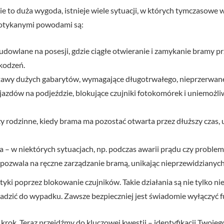
o duża wygoda, istnieje wiele sytuacji, w których tymczasowe wył
spotykanymi powodami są:
owlane na posesji, gdzie ciągłe otwieranie i zamykanie bramy prz
kodzeń.
tawy dużych gabarytów, wymagające długotrwałego, nieprzerwan
azdów na podjeździe, blokujące czujniki fotokomórek i uniemożl
zy rodzinne, kiedy brama ma pozostać otwarta przez dłuższy czas,
 – w niektórych sytuacjach, np. podczas awarii prądu czy proble
pozwala na ręczne zarządzanie bramą, unikając nieprzewidzianych
tyki poprzez blokowanie czujników. Takie działania są nie tylko n
dzić do wypadku. Zawsze bezpieczniej jest świadomie wyłączyć f
 krok. Teraz przejdźmy do kluczowej kwestii – identyfikacji Twoje