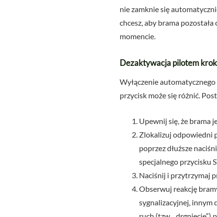
nie zamknie się automatycznie
chcesz, aby brama pozostała 
momencie.
Dezaktywacja pilotem krok
Wyłączenie automatycznego z
przycisk może się różnić. Pos
Upewnij się, że brama j
Zlokalizuj odpowiedni p
poprzez dłuższe naciśn
specjalnego przycisku ST
Naciśnij i przytrzymaj 
Obserwuj reakcję bramy 
sygnalizacyjnej, innym
ruch (tzw. „drgnięcie”)