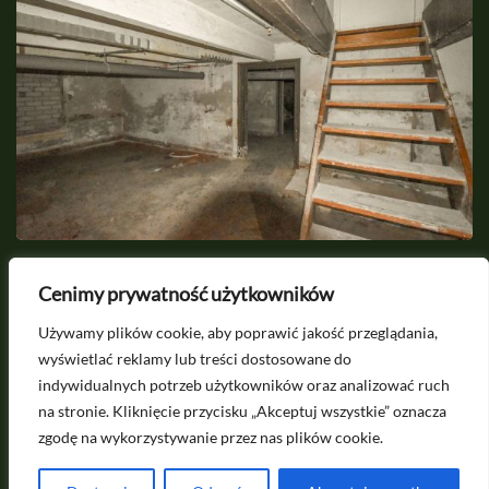
2026-08-09
Cenimy prywatność użytkowników
Pogłębianie piwnicy. Co musisz wiedzieć,
S
Używamy plików cookie, aby poprawić jakość przeglądania,
zanim zaczniesz kopać?
k
wyświetlać reklamy lub treści dostosowane do
indywidualnych potrzeb użytkowników oraz analizować ruch
na stronie. Kliknięcie przycisku „Akceptuj wszystkie” oznacza
Potrzebujesz porady? Napisz do nas na
zgodę na wykorzystywanie przez nas plików cookie.
kontakt@projektoskop.pl